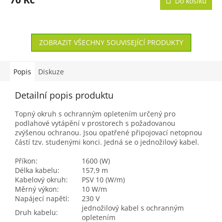
Do košíku
ZOBRAZIT VŠECHNY SOUVISEJÍCÍ PRODUKTY
Popis
Diskuze
Detailní popis produktu
Topný okruh s ochranným opletením určený pro
podlahové vytápění v prostorech s požadovanou
zvýšenou ochranou. Jsou opatřené připojovací netopnou
částí tzv. studenými konci. Jedná se o jednožilový kabel.
Příkon:
1600 (W)
Délka kabelu:
157,9 m
Kabelový okruh:
PSV 10 (W/m)
Měrný výkon:
10 W/m
Napájecí napětí:
230 V
jednožilový kabel s ochranným
Druh kabelu:
opletením