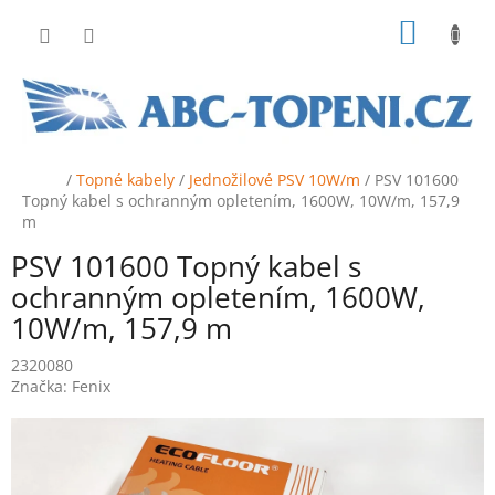
Přejít
NÁKUP
na
obsah
KOŠÍK
Domů
/
Topné kabely
/
Jednožilové PSV 10W/m
/
PSV 101600
Topný kabel s ochranným opletením, 1600W, 10W/m, 157,9
m
PSV 101600 Topný kabel s
ochranným opletením, 1600W,
10W/m, 157,9 m
2320080
Značka:
Fenix