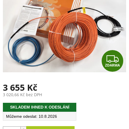
Z
ZDARMA
D
A
3 655 Kč
R
3 020,66 Kč bez DPH
Měrná
M
SKLADEM IHNED K ODESLÁNÍ
cena:
A
10.8.2026