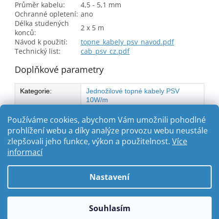
Průměr kabelu:
4,5 - 5,1 mm
Ochranné opletení:
ano
Délka studených
2 x 5 m
konců:
Návod k použití:
topne_kabely_psv_navod.pdf
Technický list:
cab_psv_cz.pdf
Doplňkové parametry
Kategorie
:
Jednožilové topné kabely PSV
10W/m
EAN
:
8590875025168
Používáme cookies, abychom Vám umožnili pohodlné
prohlížení webu a díky analýze provozu webu neustále
zlepšovali jeho funkce, výkon a použitelnost.
Více
Z
informací
á
Vytvořil Shoptet
p
Nastavení
a
t
Copyright 2026
ABC-TOPENI.CZ
. Všechna práva vyhrazena.
í
Souhlasím