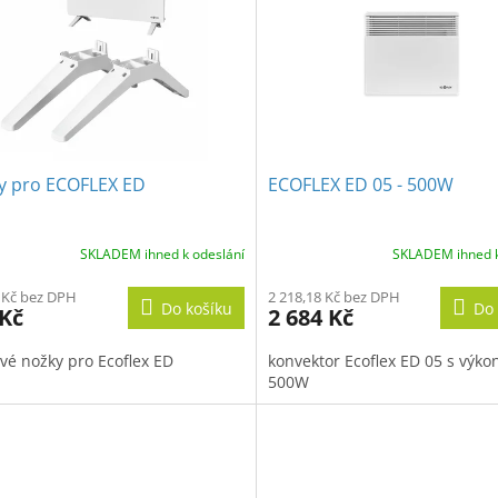
y pro ECOFLEX ED
ECOFLEX ED 05 - 500W
SKLADEM ihned k odeslání
SKLADEM ihned k
 Kč bez DPH
2 218,18 Kč bez DPH
Do košíku
Do 
 Kč
2 684 Kč
ové nožky pro Ecoflex ED
konvektor Ecoflex ED 05 s výk
500W