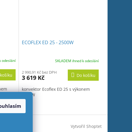
ECOFLEX ED 25 - 2500W
 odeslání
SKLADEM ihned k odeslání
2 990,91 Kč bez DPH
košíku
Do košíku
3 619 Kč
onem
konvektor Ecoflex ED 25 s výkonem
2500W
ouhlasím
Vytvořil Shoptet