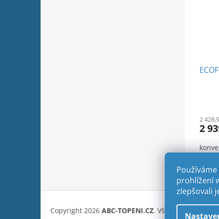
ECOF
2 428,
2 93
konve
1500
Používáme 
prohlížení 
zlepšovali 
Z
á
Copyright 2026
ABC-TOPENI.CZ
. Všechna práva vyh
p
Nastave