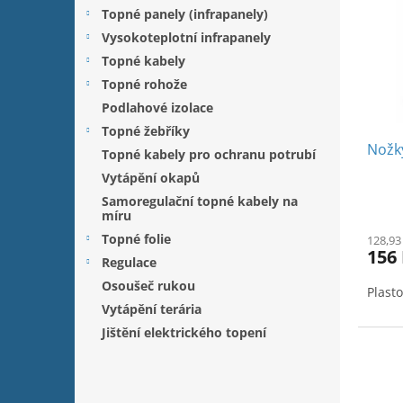
o
n
i
Topné panely (infrapanely)
d
e
s
u
Vysokoteplotní infrapanely
l
p
k
Topné kabely
r
t
Topné rohože
o
ů
Podlahové izolace
d
u
Topné žebříky
Nožk
k
Topné kabely pro ochranu potrubí
t
Vytápění okapů
ů
Samoregulační topné kabely na
míru
Topné folie
128,93
156
Regulace
Osoušeč rukou
Plast
Vytápění terária
Jištění elektrického topení