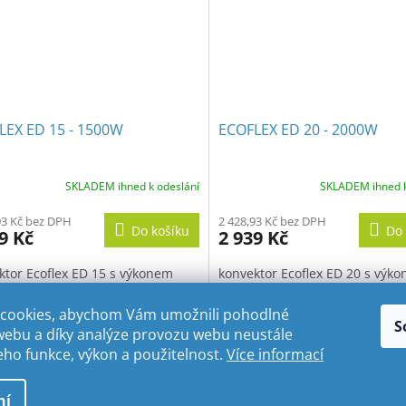
LEX ED 15 - 1500W
ECOFLEX ED 20 - 2000W
SKLADEM ihned k odeslání
SKLADEM ihned k
93 Kč bez DPH
2 428,93 Kč bez DPH
Do košíku
Do 
9 Kč
2 939 Kč
ktor Ecoflex ED 15 s výkonem
konvektor Ecoflex ED 20 s výk
W
2000W
cookies, abychom Vám umožnili pohodlné
S
O
webu a díky analýze provozu webu neustále
v
jeho funkce, výkon a použitelnost.
Více informací
l
á
razena.
ní
d