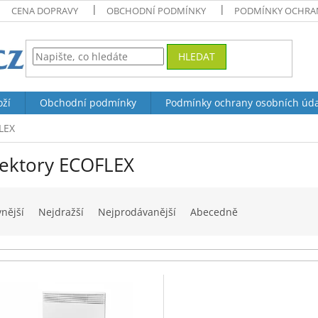
CENA DOPRAVY
OBCHODNÍ PODMÍNKY
PODMÍNKY OCHRAN
HLEDAT
oží
Obchodní podmínky
Podmínky ochrany osobních úd
LEX
ektory ECOFLEX
vnější
Nejdražší
Nejprodávanější
Abecedně