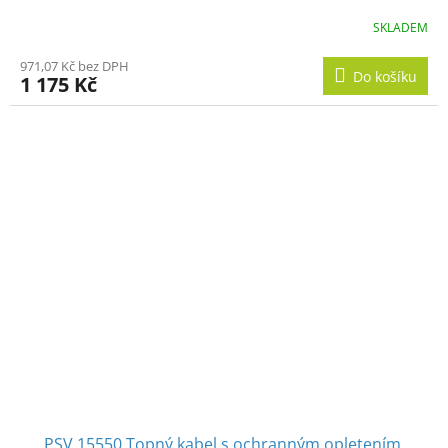
SKLADEM
971,07 Kč bez DPH
Do košíku
1 175 Kč
PSV 15550 Topný kabel s ochranným opletením,