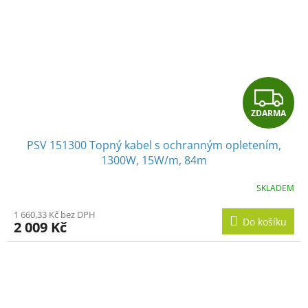
Z
ZDARMA
D
PSV 151300 Topný kabel s ochranným opletením,
A
1300W, 15W/m, 84m
R
SKLADEM
M
1 660,33 Kč bez DPH
Do košíku
2 009 Kč
A