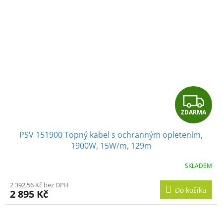
Z
ZDARMA
D
PSV 151900 Topný kabel s ochranným opletením,
A
1900W, 15W/m, 129m
R
SKLADEM
M
2 392,56 Kč bez DPH
Do košíku
2 895 Kč
A