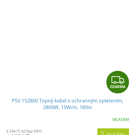
Z
ZDARMA
D
PSV 152800 Topný kabel s ochranným opletením,
A
2800W, 15W/m, 189m
R
SKLADEM
M
3 334,71 Kč bez DPH
Do košíku