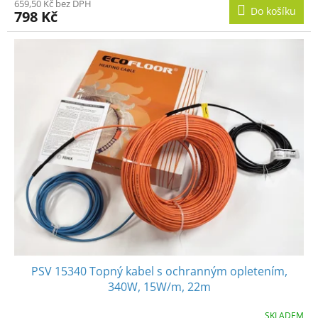
659,50 Kč bez DPH
Do košíku
798 Kč
PSV 15340 Topný kabel s ochranným opletením,
340W, 15W/m, 22m
SKLADEM