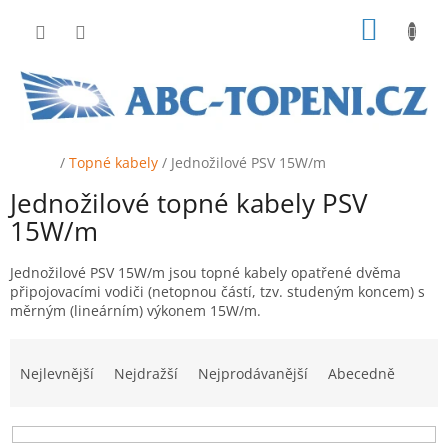
Přejít
NÁKUP
na
obsah
KOŠÍK
Domů
/
Topné kabely
/
Jednožilové PSV 15W/m
Jednožilové topné kabely PSV
15W/m
Jednožilové PSV 15W/m jsou topné kabely opatřené dvěma
připojovacími vodiči (netopnou částí, tzv. studeným koncem) s
měrným (lineárním) výkonem 15W/m.
Ř
a
Nejlevnější
Nejdražší
Nejprodávanější
Abecedně
z
e
n