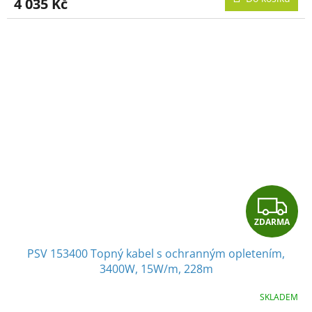
4 035 Kč
A
Z
ZDARMA
D
PSV 153400 Topný kabel s ochranným opletením,
A
3400W, 15W/m, 228m
R
SKLADEM