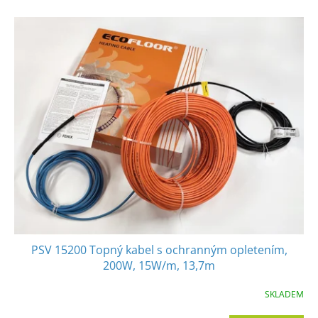
í
V
p
ý
r
p
o
i
d
s
u
p
k
r
t
o
ů
d
u
k
t
ů
PSV 15200 Topný kabel s ochranným opletením,
200W, 15W/m, 13,7m
SKLADEM