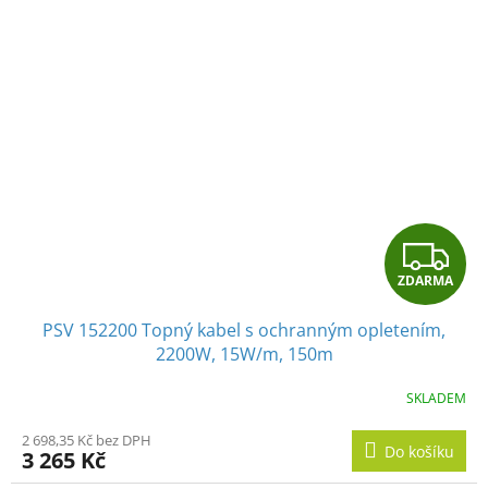
Z
ZDARMA
D
PSV 152200 Topný kabel s ochranným opletením,
A
2200W, 15W/m, 150m
R
SKLADEM
M
2 698,35 Kč bez DPH
Do košíku
3 265 Kč
A