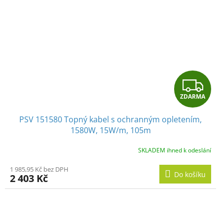
Z
ZDARMA
D
PSV 151580 Topný kabel s ochranným opletením,
A
1580W, 15W/m, 105m
R
SKLADEM ihned k odeslání
M
1 985,95 Kč bez DPH
Do košíku
2 403 Kč
A