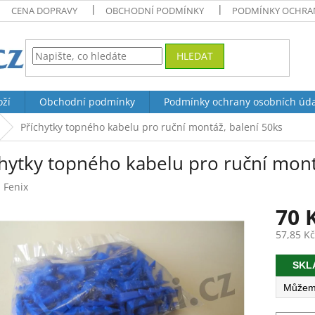
CENA DOPRAVY
OBCHODNÍ PODMÍNKY
PODMÍNKY OCHRAN
HLEDAT
oží
Obchodní podmínky
Podmínky ochrany osobních úd
Příchytky topného kabelu pro ruční montáž, balení 50ks
chytky topného kabelu pro ruční mont
:
Fenix
70 
57,85 K
Měrná
SKL
cena: