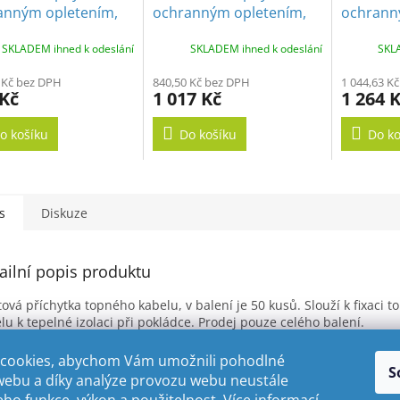
anným opletením,
ochranným opletením,
ochrann
, 10W/m, 16,1m
280W, 10W/m, 28 m
350W, 1
SKLADEM ihned k odeslání
SKLADEM ihned k odeslání
SKLA
 Kč bez DPH
840,50 Kč bez DPH
1 044,63 K
 Kč
1 017 Kč
1 264 
o košíku
Do košíku
Do ko
s
Diskuze
ailní popis produktu
tová příchytka topného kabelu, v balení je 50 kusů. Slouží k fixaci 
lu k tepelné izolaci při pokládce. Prodej pouze celého balení.
cookies, abychom Vám umožnili pohodlné
S
webu a díky analýze provozu webu neustále