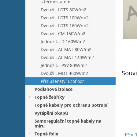
n
s termostatem
e
Dvoužil. LDTS 80W/m2
l
Dvoužil. LDTS 100W/m2
Dvoužil. LDTS 160W/m2
Dvoužil. CM 150W/m2
Jednožil. LD 160W/m2
Dvoužil. AL MAT 80W/m2
Dvoužil. AL MAT 140W/m2
Jednožil. LPSV 80W/m2
Souvi
Dvoužil. MDT 400W/m2
Příslušenství Ecofloor
Podlahové izolace
Topné žebříky
Topné kabely pro ochranu potrubí
Vytápění okapů
Samoregulační topné kabely na
míru
Topné folie
PSV 