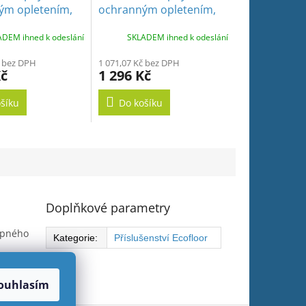
ým opletením,
ochranným opletením,
0W/m, 34 m
450W, 10W/m, 46 m
DEM ihned k odeslání
SKLADEM ihned k odeslání
č bez DPH
1 071,07 Kč bez DPH
Kč
1 296 Kč
šíku
Do košíku
Doplňkové parametry
topného
Kategorie
:
Příslušenství Ecofloor
ouhlasím