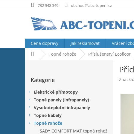
Přejít
732 948 349
obchod@abc-topeni.cz
na
obsah
Cena dopravy
Jak reklamovat
Vrácení zb
Domů
Topné rohože
Příslušenství Ecofloor
P
Pří
o
Přeskočit
s
Kategorie
Značka
kategorie
t
r
Elektrické přímotopy
a
Topné panely (infrapanely)
n
Vysokoteplotní infrapanely
n
í
Topné kabely
p
Topné rohože
a
SADY COMFORT MAT topná rohož