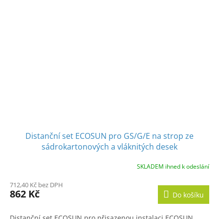
Distanční set ECOSUN pro GS/G/E na strop ze
sádrokartonových a vláknitých desek
SKLADEM ihned k odeslání
712,40 Kč bez DPH
862 Kč
Do košíku
Distanční set ECOSUN pro přisazenou instalaci ECOSUN