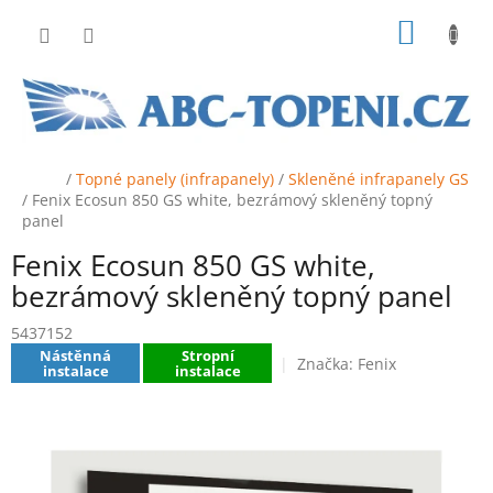
Přejít
NÁKUP
na
obsah
KOŠÍK
Domů
/
Topné panely (infrapanely)
/
Skleněné infrapanely GS
/
Fenix Ecosun 850 GS white, bezrámový skleněný topný
panel
Fenix Ecosun 850 GS white,
bezrámový skleněný topný panel
5437152
Nástěnná
Stropní
Značka:
Fenix
instalace
instalace