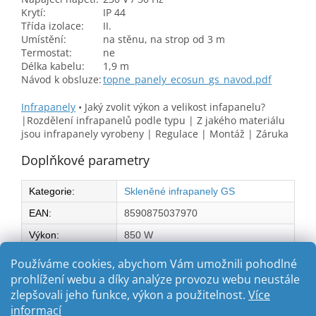
Krytí:
IP 44
Třída izolace:
II.
Umístění:
na stěnu, na strop od 3 m
Termostat:
ne
Délka kabelu:
1,9 m
Návod k obsluze:
topne_panely_ecosun_gs_navod.pdf
Infrapanely
•
Jaký zvolit výkon a velikost infapanelu?
|Rozdělení infrapanelů podle typu | Z jakého materiálu
jsou infrapanely vyrobeny | Regulace | Montáž | Záruka
Doplňkové parametry
Kategorie
:
Skleněné infrapanely GS
EAN
:
8590875037970
Výkon
:
850 W
Provedení
:
bez integrované regulace
Používáme cookies, abychom Vám umožnili pohodlné
prohlížení webu a díky analýze provozu webu neustále
zlepšovali jeho funkce, výkon a použitelnost.
Více
Z
informací