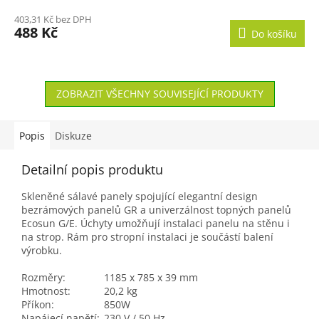
403,31 Kč bez DPH
488 Kč
Do košíku
ZOBRAZIT VŠECHNY SOUVISEJÍCÍ PRODUKTY
Popis
Diskuze
Detailní popis produktu
Skleněné sálavé panely spojující elegantní design
bezrámových panelů GR a univerzálnost topných panelů
Ecosun G/E. Úchyty umožňují instalaci panelu na stěnu i
na strop. Rám pro stropní instalaci je součástí balení
výrobku.
Rozměry:
1185 x 785 x 39 mm
Hmotnost:
20,2 kg
Příkon:
850W
Napájecí napětí:
230 V / 50 Hz