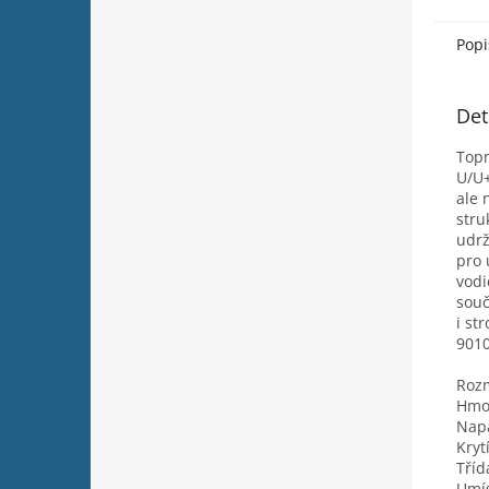
Popi
Det
Topn
U/U+
ale 
stru
udrž
pro 
vodi
souč
i st
9010
Roz
Hmot
Napá
Krytí
Tříd
Umís