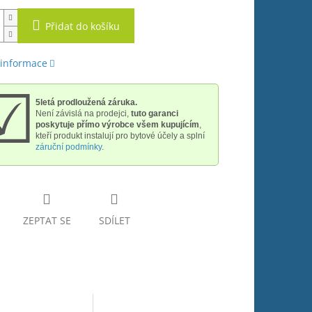
Přidat do košíku
 informace
☑
5letá prodloužená záruka.
Není závislá na prodejci,
tuto garanci
poskytuje přímo výrobce všem kupujícím
,
kteří produkt instalují pro bytové účely a splní
záruční podmínky
.
ZEPTAT SE
SDÍLET