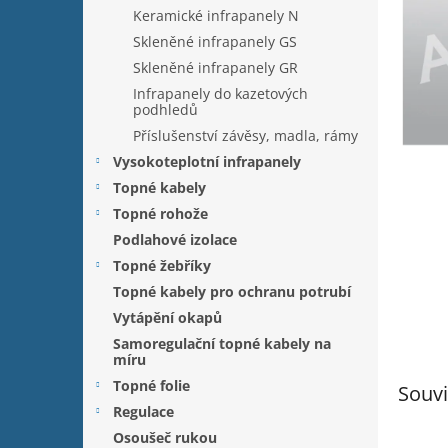
n
Keramické infrapanely N
e
Skleněné infrapanely GS
l
Skleněné infrapanely GR
Infrapanely do kazetových
podhledů
Příslušenství závěsy, madla, rámy
Vysokoteplotní infrapanely
Topné kabely
Topné rohože
Podlahové izolace
Topné žebříky
Topné kabely pro ochranu potrubí
Vytápění okapů
Samoregulační topné kabely na
míru
Topné folie
Souvi
Regulace
Osoušeč rukou