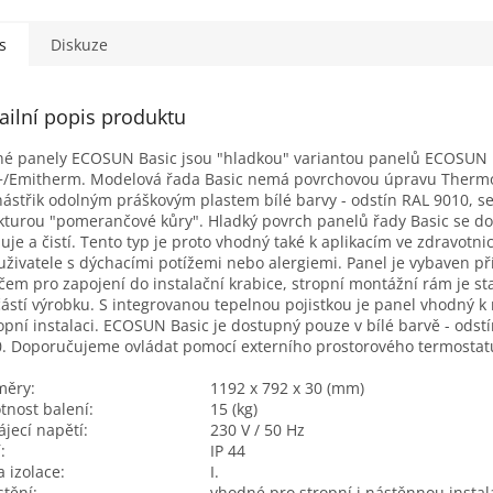
s
Diskuze
ailní popis produktu
é panely ECOSUN Basic jsou "hladkou" variantou panelů ECOSUN
/Emitherm. Modelová řada Basic nemá povrchovou úpravu Thermo
nástřik odolným práškovým plastem bílé barvy - odstín RAL 9010, s
kturou "pomerančové kůry". Hladký povrch panelů řady Basic se d
uje a čistí. Tento typ je proto vhodný také k aplikacím ve zdravotni
uživatele s dýchacími potížemi nebo alergiemi. Panel je vybaven p
čem pro zapojení do instalační krabice, stropní montážní rám je s
ástí výrobku. S integrovanou tepelnou pojistkou je panel vhodný k
ropní instalaci. ECOSUN Basic je dostupný pouze v bílé barvě - odst
. Doporučujeme ovládat pomocí externího prostorového termostat
měry:
1192 x 792 x 30 (mm)
nost balení:
15 (kg)
jecí napětí:
230 V / 50 Hz
:
IP 44
a izolace:
I.
tění:
vhodné pro stropní i nástěnnou instal