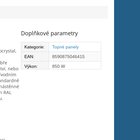
Doplňkové parametry
Kategorie
:
Topné panely
crystal,
e
EAN
:
8590875046415
obře
Výkon
:
850 W
ctví, nebo
řívodním
tandardně
 nástěnné
ín RAL
u.
aci