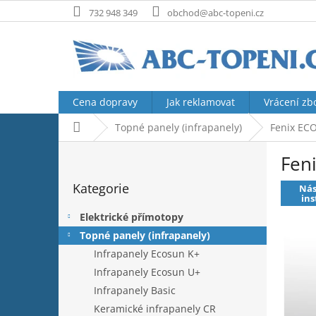
Přejít
732 948 349
obchod@abc-topeni.cz
na
obsah
Cena dopravy
Jak reklamovat
Vrácení zb
Domů
Topné panely (infrapanely)
Fenix ECO
P
Fen
o
Přeskočit
s
Kategorie
kategorie
Ná
t
ins
r
Elektrické přímotopy
a
Topné panely (infrapanely)
n
Infrapanely Ecosun K+
n
í
Infrapanely Ecosun U+
p
Infrapanely Basic
a
Keramické infrapanely CR