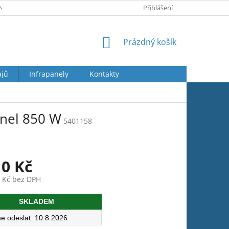
Y OSOBNÍCH ÚDAJŮ
JAK REKLAMOVAT
Přihlášení
VRÁCENÍ ZBOŽÍ
NÁKUPNÍ
Prázdný košík
KOŠÍK
ajů
Infrapanely
Kontakty
anel 850 W
5401158
10 Kč
9 Kč bez DPH
SKLADEM
10.8.2026