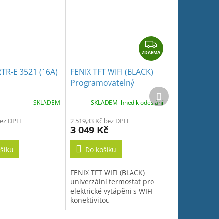
Z
ZDARMA
D
A
TR-E 3521 (16A)
FENIX TFT WIFI (BLACK)
R
Programovatelný
M
Další
termostat s dotykovým
produkt
A
SKLADEM
SKLADEM ihned k odeslání
displejem pro podlahové
vytápění
bez DPH
2 519,83 Kč bez DPH
3 049 Kč
šíku
Do košíku
FENIX TFT WIFI (BLACK)
univerzální termostat pro
elektrické vytápění s WIFI
konektivitou