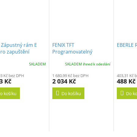
x Zápustný rám E
FENIX TFT
EBERLE R
ro zapuštění
Programovatelný
UN 850 U+ do SDK
termostat s dotykovým
SKLADEM
SKLADEM ihned k odeslání
ledů
displejem pro podlahové
vytápění
93 Kč bez DPH
1 680,99 Kč bez DPH
403,31 Kč 
3 Kč
2 034 Kč
488 Kč
o košíku
Do košíku
Do ko