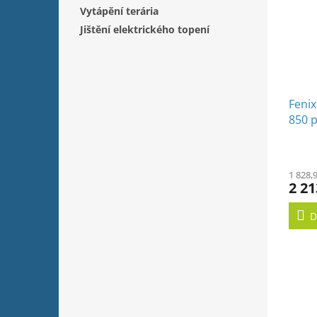
Vytápění terária
Jištění elektrického topení
Feni
850 p
ECOS
podh
1 828,
2 21
D