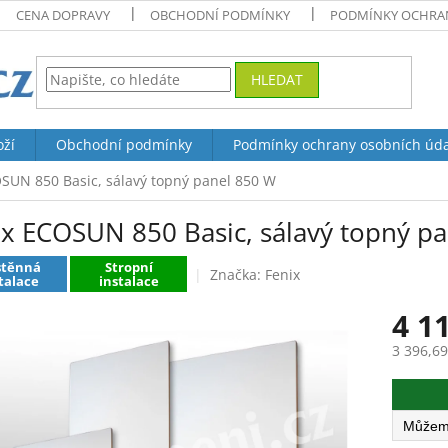
CENA DOPRAVY
OBCHODNÍ PODMÍNKY
PODMÍNKY OCHRAN
HLEDAT
oží
Obchodní podmínky
Podmínky ochrany osobních úd
SUN 850 Basic, sálavý topný panel 850 W
ix ECOSUN 850 Basic, sálavý topný p
stěnná
Stropní
Značka:
Fenix
talace
instalace
4 1
3 396,6
Měrná
cena: