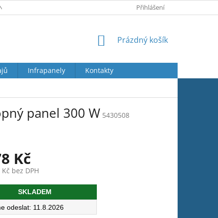
Y OSOBNÍCH ÚDAJŮ
JAK REKLAMOVAT
Přihlášení
VRÁCENÍ ZBOŽÍ
NÁKUPNÍ
Prázdný košík
KOŠÍK
ajů
Infrapanely
Kontakty
topný panel 300 W
5430508
78 Kč
7 Kč bez DPH
SKLADEM
11.8.2026