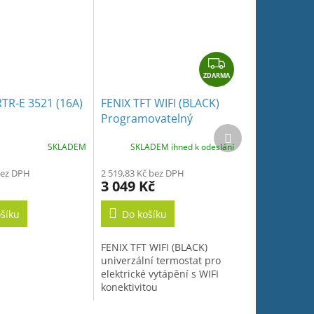
Z
ZDARMA
D
A
TR-E 3521 (16A)
FENIX TFT WIFI (BLACK)
R
Programovatelný
M
Další
termostat s dotykovým
produkt
A
SKLADEM
SKLADEM ihned k odeslání
displejem pro podlahové
vytápění
bez DPH
2 519,83 Kč bez DPH
3 049 Kč
šíku
Do košíku
FENIX TFT WIFI (BLACK)
univerzální termostat pro
elektrické vytápění s WIFI
konektivitou