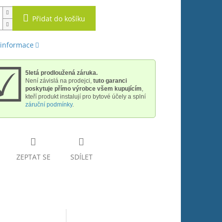
Přidat do košíku
 informace
☑
5letá prodloužená záruka.
Není závislá na prodejci,
tuto garanci
poskytuje přímo výrobce všem kupujícím
,
kteří produkt instalují pro bytové účely a splní
záruční podmínky
.
ZEPTAT SE
SDÍLET