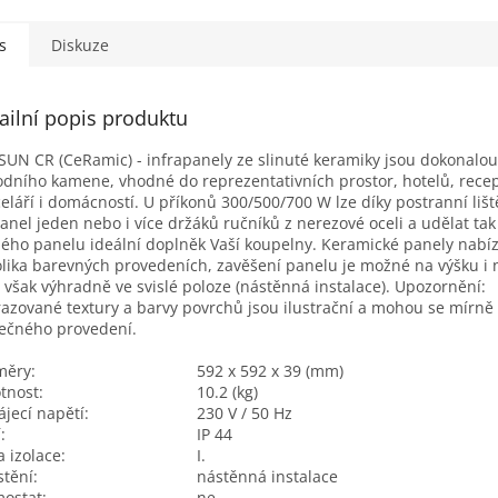
s
Diskuze
ailní popis produktu
UN CR (CeRamic) - infrapanely ze slinuté keramiky jsou dokonalou
odního kamene, vhodné do reprezentativních prostor, hotelů, recep
eláří i domácností. U příkonů 300/500/700 W lze díky postranní lišt
anel jeden nebo i více držáků ručníků z nerezové oceli a udělat tak
ého panelu ideální doplněk Vaší koupelny. Keramické panely nabí
lika barevných provedeních, zavěšení panelu je možné na výšku i n
 však výhradně ve svislé poloze (nástěnná instalace). Upozornění:
azované textury a barvy povrchů jsou ilustrační a mohou se mírně l
ečného provedení.
měry:
592 x 592 x 39 (mm)
tnost:
10.2 (kg)
jecí napětí:
230 V / 50 Hz
:
IP 44
a izolace:
I.
tění:
nástěnná instalace
ostat:
ne