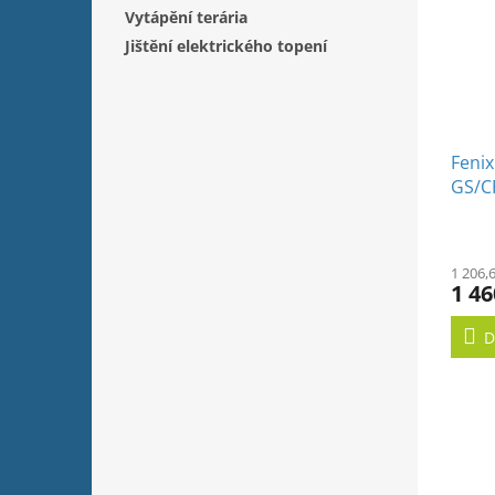
Vytápění terária
Jištění elektrického topení
Feni
GS/C
1 206,
1 46
D