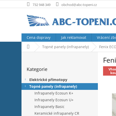
Přejít
732 948 349
obchod@abc-topeni.cz
na
obsah
Cena dopravy
Jak reklamovat
Vrácení zb
Domů
Topné panely (infrapanely)
Fenix ECO
P
Fen
o
Přeskočit
s
Kategorie
kategorie
Vho
t
ko
r
Elektrické přímotopy
a
Topné panely (infrapanely)
n
Infrapanely Ecosun K+
n
í
Infrapanely Ecosun U+
p
Infrapanely Basic
a
Keramické infrapanely CR