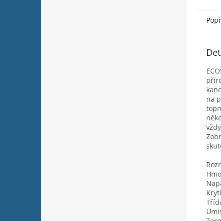
Popi
Det
ECOS
přír
kanc
na p
topn
něko
vždy
Zobr
skut
Roz
Hmo
Napá
Krytí
Tříd
Umís
Term