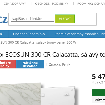
CENA DOPRAVY
OBCHODNÍ PODMÍNKY
PODMÍNKY OCHRAN
HLEDAT
oží
Obchodní podmínky
Podmínky ochrany osobních úd
SUN 300 CR Calacatta, sálavý topný panel 300 W
ix ECOSUN 300 CR Calacatta, sálavý 
dné pro
Nástěnná
Značka:
Fenix
upelny
instalace
5 4
4 527,2
Měrná
cena: