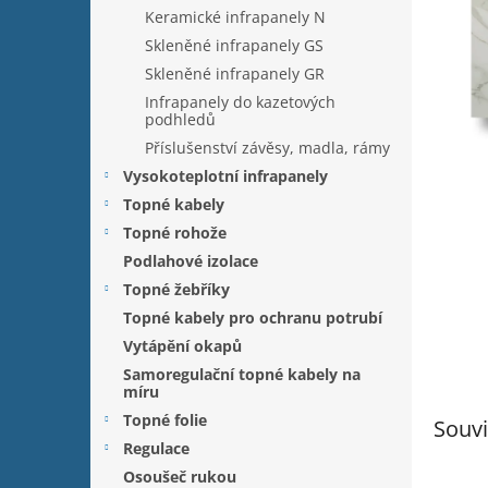
n
Keramické infrapanely N
e
Skleněné infrapanely GS
l
Skleněné infrapanely GR
Infrapanely do kazetových
podhledů
Příslušenství závěsy, madla, rámy
Vysokoteplotní infrapanely
Topné kabely
Topné rohože
Podlahové izolace
Topné žebříky
Topné kabely pro ochranu potrubí
Vytápění okapů
Samoregulační topné kabely na
míru
Topné folie
Souvi
Regulace
Osoušeč rukou