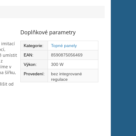
Doplňkové parametry
 imitací
Kategorie
:
Topné panely
cí,
ě umístit
EAN
:
8590875056469
 z
Výkon
:
300 W
zíme v
a šířku,
Provedení
:
bez integrované
regulace
išit od