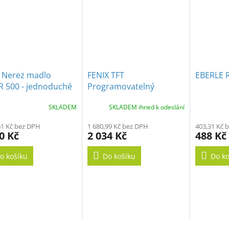
x Nerez madlo
FENIX TFT
EBERLE R
R 500 - jednoduché
Programovatelný
termostat s dotykovým
SKLADEM
SKLADEM ihned k odeslání
displejem pro podlahové
vytápění
61 Kč bez DPH
1 680,99 Kč bez DPH
403,31 Kč 
0 Kč
2 034 Kč
488 Kč
o košíku
Do košíku
Do ko