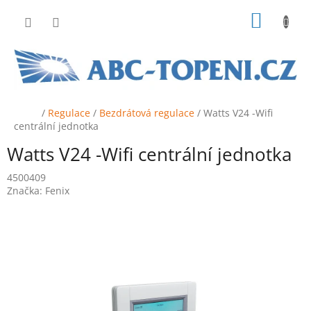
Přejít
NÁKUP
na
obsah
KOŠÍK
Domů
/
Regulace
/
Bezdrátová regulace
/
Watts V24 -Wifi
centrální jednotka
Watts V24 -Wifi centrální jednotka
4500409
Značka:
Fenix