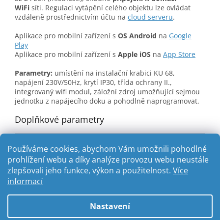
WiFi
síti. Regulaci vytápění celého objektu lze ovládat
vzdáleně prostřednictvím účtu na
cloud serveru
.
Aplikace pro mobilní zařízení s
OS Android
na
Google
Play
Aplikace pro mobilní zařízení s
Apple iOS
na
App Store
Parametry:
umístění na instalační krabici KU 68,
napájení 230V/50Hz, krytí IP30, třída ochrany II.,
integrovaný wifi modul, záložní zdroj umožňující sejmou
jednotku z napájecího doku a pohodlně naprogramovat.
Doplňkové parametry
Kategorie
:
Bezdrátová regulace
Používáme cookies, abychom Vám umožnili pohodlné
prohlížení webu a díky analýze provozu webu neustále
zlepšovali jeho funkce, výkon a použitelnost.
Více
Z
informací
á
Vytvořil Shoptet
p
Nastavení
a