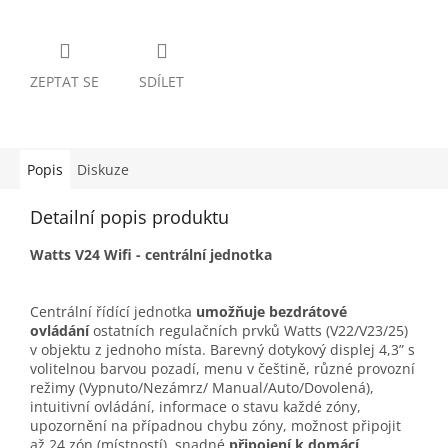
ZEPTAT SE
SDÍLET
Popis
Diskuze
Detailní popis produktu
Watts V24 Wifi - centrální jednotka
Centrální řídící jednotka
umožňuje bezdrátové
ovládání
ostatních regulačních prvků Watts (V22/V23/25)
v objektu z jednoho místa. Barevný dotykový displej 4,3” s
volitelnou barvou pozadí, menu v češtině, různé provozní
režimy (Vypnuto/Nezámrz/ Manual/Auto/Dovolená),
intuitivní ovládání, informace o stavu každé zóny,
upozornění na případnou chybu zóny, možnost připojit
až 24 zón (místností), snadné
připojení k domácí