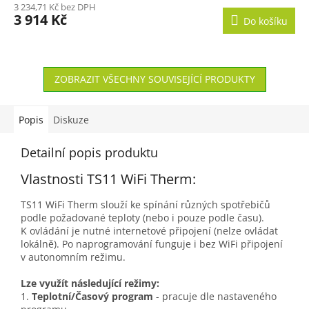
3 234,71 Kč bez DPH
3 914 Kč
Do košíku
ZOBRAZIT VŠECHNY SOUVISEJÍCÍ PRODUKTY
Popis
Diskuze
Detailní popis produktu
Vlastnosti TS11 WiFi Therm:
TS11 WiFi Therm slouží ke spínání různých spotřebičů
podle požadované teploty (nebo i pouze podle času).
K ovládání je nutné internetové připojení (nelze ovládat
lokálně). Po naprogramování funguje i bez WiFi připojení
v autonomním režimu.
Lze využít následující režimy:
1.
Teplotní/Časový program
- pracuje dle nastaveného