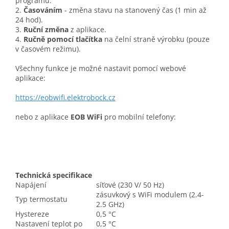
programu.
2.
Časováním
- změna stavu na stanovený čas (1 min až
24 hod).
3.
Ruční změna
z aplikace.
4.
Ručně pomocí tlačítka
na čelní straně výrobku (pouze
v časovém režimu).
Všechny funkce je možné nastavit pomocí webové
aplikace:
https://eobwifi.elektrobock.cz
nebo z aplikace
EOB WiFi
pro mobilní telefony:
Technická specifikace
Napájení
síťové (230 V/ 50 Hz)
zásuvkový s WiFi modulem (2.4-
Typ termostatu
2.5 GHz)
Hystereze
0,5 °C
Nastavení teplot po
0,5 °C