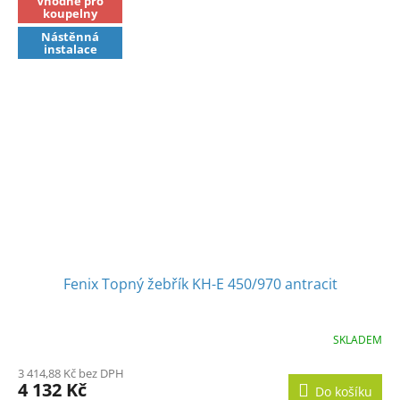
Vhodné pro
koupelny
Nástěnná
instalace
Fenix Topný žebřík KH-E 450/970 antracit
SKLADEM
3 414,88 Kč bez DPH
4 132 Kč
Do košíku