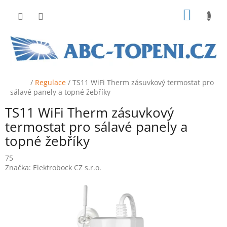
Přejít
NÁKUP
na
obsah
KOŠÍK
Domů
/
Regulace
/
TS11 WiFi Therm zásuvkový termostat pro
sálavé panely a topné žebříky
TS11 WiFi Therm zásuvkový
termostat pro sálavé panely a
topné žebříky
75
Značka:
Elektrobock CZ s.r.o.