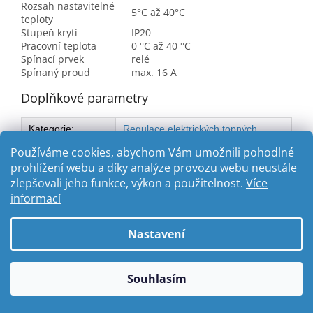
Rozsah nastavitelné
5°C až 40°C
teploty
Stupeň krytí
IP20
Pracovní teplota
0 °C až 40 °C
Spínací prvek
relé
Spínaný proud
max. 16 A
Doplňkové parametry
Kategorie
:
Regulace elektrických topných
systémů
Používáme cookies, abychom Vám umožnili pohodlné
prohlížení webu a díky analýze provozu webu neustále
zlepšovali jeho funkce, výkon a použitelnost.
Více
Z
informací
á
Vytvořil Shoptet
p
Nastavení
a
t
Copyright 2026
ABC-TOPENI.CZ
. Všechna práva vyhrazena.
í
Souhlasím