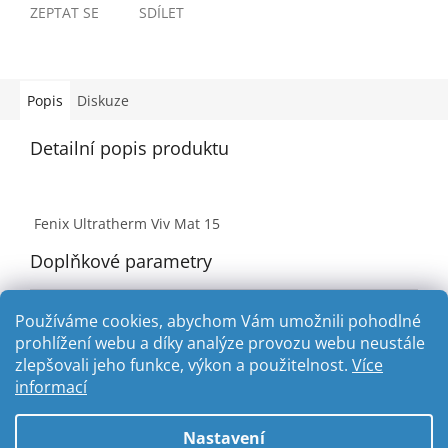
ZEPTAT SE
SDÍLET
Popis
Diskuze
Detailní popis produktu
Fenix Ultratherm Viv Mat 15
Doplňkové parametry
Kategorie
:
Vytápění terária
Používáme cookies, abychom Vám umožnili pohodlné
prohlížení webu a díky analýze provozu webu neustále
zlepšovali jeho funkce, výkon a použitelnost.
Více
Z
informací
á
Vytvořil Shoptet
p
Nastavení