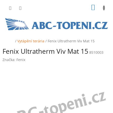
Přejít
NÁKUP
na
obsah
KOŠÍK
Domů
/
Vytápění terária
/
Fenix Ultratherm Viv Mat 15
Fenix Ultratherm Viv Mat 15
8510003
Značka:
Fenix