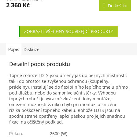
2 360 Kč
Do košíku
A
ZOBRAZIT VŠECHNY SOUVISEJÍCÍ PRODUKTY
Popis
Diskuze
Detailní popis produktu
Topné rohože LDTS jsou určeny jak do běžných místností,
tak i do prostor se zvýšenou ochranou (koupelny,
prádelny). Instalují se do flexibilního lepícího tmelu přímo
pod dlažbu, nebo do samonivelační stěrky. Výhodou
topných rohoží je výrazné zkrácení doby montáže,
omezení možnosti vzniku chyb při montáži a snížení
rizika poškození topného kabelu. Rohože LDTS jsou na
spodní straně opatřeny lepící páskou pro jejich snadnou
fixaci na očištěný podklad.
Příkon:
2600 (W)