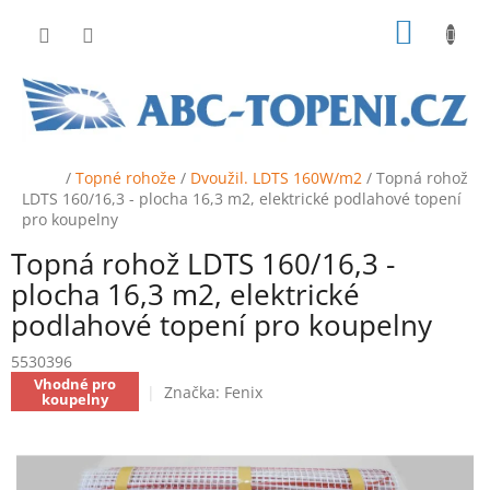
Přejít
NÁKUP
na
obsah
KOŠÍK
Domů
/
Topné rohože
/
Dvoužil. LDTS 160W/m2
/
Topná rohož
LDTS 160/16,3 - plocha 16,3 m2, elektrické podlahové topení
pro koupelny
Topná rohož LDTS 160/16,3 -
plocha 16,3 m2, elektrické
podlahové topení pro koupelny
5530396
Vhodné pro
Značka:
Fenix
koupelny