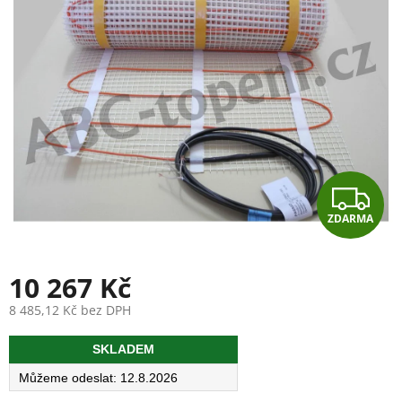
Z
ZDARMA
D
A
10 267 Kč
R
8 485,12 Kč bez DPH
Měrná
M
SKLADEM
cena:
A
12.8.2026