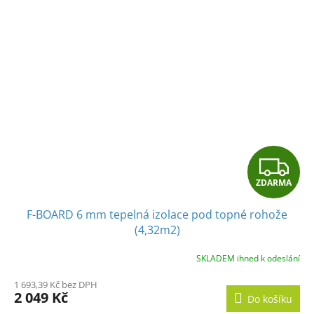
Z
ZDARMA
D
F-BOARD 6 mm tepelná izolace pod topné rohože
A
(4,32m2)
R
SKLADEM ihned k odeslání
M
1 693,39 Kč bez DPH
2 049 Kč
Do košíku
A