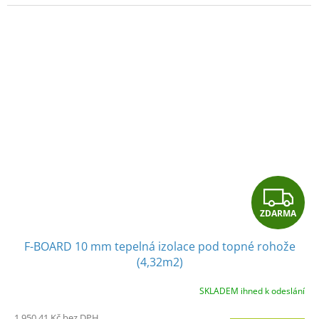
Z
ZDARMA
D
F-BOARD 10 mm tepelná izolace pod topné rohože
A
(4,32m2)
R
SKLADEM ihned k odeslání
M
1 950,41 Kč bez DPH