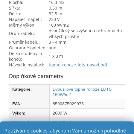
Plocha:
16,3 m2
Šířka:
0,50 m
Délka:
32,5 m
Napájecí napětí:
230 V
Měrný výkon:
160 W/m2
dvoužilový se zvýšenou ochranou do
Druh kabelu:
vlhkých prostor
Průměr kabelu:
3 - 4 mm
Ochranné opletení:
ano
Délka studených
1 x 3 m
konců:
Návod k instalaci:
topne_rohoze_ldts_navod.pdf
Doplňkové parametry
Kategorie
:
Dvoužilové topné rohože LDTS
160W/m2
EAN
:
8590875029975
Výkon
:
2600 W
Měrný výkon na
160W/m2
m2:
:
Používáme cookies, abychom Vám umožnili pohodlné