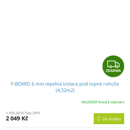
Z
ZDARMA
D
F-BOARD 6 mm tepelná izolace pod topné rohože
A
(4,32m2)
R
SKLADEM ihned k odeslání
M
1 693,39 Kč bez DPH
2 049 Kč
Do košíku
A