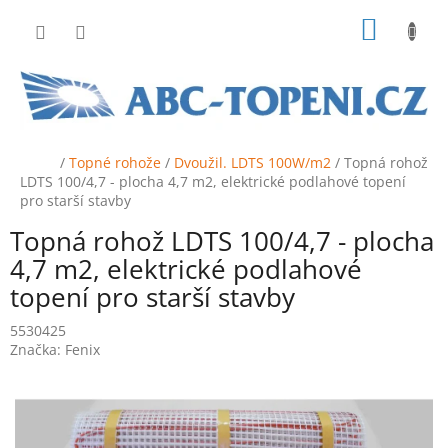
Přejít
NÁKUP
na
obsah
KOŠÍK
Domů
/
Topné rohože
/
Dvoužil. LDTS 100W/m2
/
Topná rohož
LDTS 100/4,7 - plocha 4,7 m2, elektrické podlahové topení
pro starší stavby
Topná rohož LDTS 100/4,7 - plocha
4,7 m2, elektrické podlahové
topení pro starší stavby
5530425
Značka:
Fenix