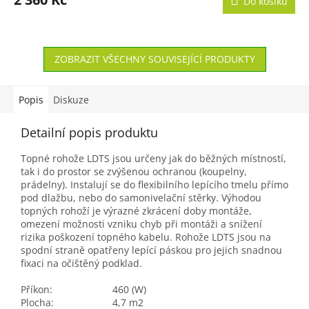
Do košíku
A
ZOBRAZIT VŠECHNY SOUVISEJÍCÍ PRODUKTY
Popis
Diskuze
Detailní popis produktu
Topné rohože LDTS jsou určeny jak do běžných místností,
tak i do prostor se zvýšenou ochranou (koupelny,
prádelny). Instalují se do flexibilního lepícího tmelu přímo
pod dlažbu, nebo do samonivelační stěrky. Výhodou
topných rohoží je výrazné zkrácení doby montáže,
omezení možnosti vzniku chyb při montáži a snížení
rizika poškození topného kabelu. Rohože LDTS jsou na
spodní straně opatřeny lepící páskou pro jejich snadnou
fixaci na očištěný podklad.
Příkon:
460 (W)
Plocha:
4,7 m2