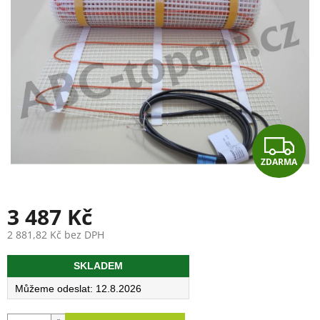
Z
ZDARMA
D
A
3 487 Kč
R
2 881,82 Kč bez DPH
Měrná
M
SKLADEM
cena:
A
12.8.2026