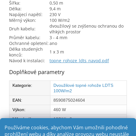
Šířka:
0,50 m
Délka:
9,4 m
Napájecí napětí:
230 V
Měrný výkon:
100 W/m2
dvoužilový se zvýšenou ochranou do
Druh kabelu:
vlhkých prostor
Průměr kabelu:
3 - 4 mm
Ochranné opletení:
ano
Délka studených
1 x 3 m
konců:
Návod k instalaci:
topne_rohoze_ldts_navod.pdf
Doplňkové parametry
Kategorie
:
Dvoužilové topné rohože LDTS
100W/m2
EAN
:
8590875024604
Výkon
:
460 W
Měrný výkon na
100W/m2
m2:
:
Používáme cookies, abychom Vám umožnili pohodlné
prohlížení webu a díky analýze provozu webu neustále