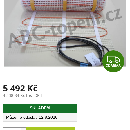
Z
ZDARMA
D
A
5 492 Kč
R
4 538,84 Kč bez DPH
Měrná
M
SKLADEM
cena:
A
12.8.2026