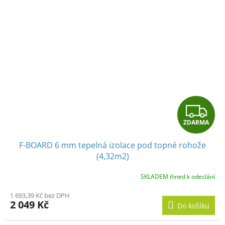
Z
ZDARMA
D
F-BOARD 6 mm tepelná izolace pod topné rohože
A
(4,32m2)
R
SKLADEM ihned k odeslání
M
1 693,39 Kč bez DPH
2 049 Kč
Do košíku
A