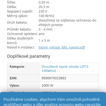
Šířka:
0,50 m
Délka:
20,3 m
Napájecí napětí:
230 V
Měrný výkon:
100 W/m2
dvoužilový se zvýšenou ochranou do
Druh kabelu:
vlhkých prostor
Průměr kabelu:
3 - 4 mm
Ochranné opletení:
ano
Délka studených
1 x 3 m
konců:
Návod k instalaci:
topne_rohoze_ldts_navod.pdf
Doplňkové parametry
Kategorie
:
Dvoužilové topné rohože LDTS
100W/m2
EAN
:
8590875013882
Výkon
:
1000 W
Měrný výkon na
100W/m2
m2:
:
Používáme cookies, abychom Vám umožnili pohodlné
prohlížení webu a díky analýze provozu webu neustále