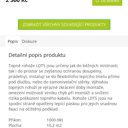
Do košíku
A
ZOBRAZIT VŠECHNY SOUVISEJÍCÍ PRODUKTY
Popis
Diskuze
Detailní popis produktu
Topné rohože LDTS jsou určeny jak do běžných místností,
tak i do prostor se zvýšenou ochranou (koupelny,
prádelny). Instalují se do flexibilního lepícího tmelu přímo
pod dlažbu, nebo do samonivelační stěrky. Výhodou
topných rohoží je výrazné zkrácení doby montáže,
omezení možnosti vzniku chyb při montáži a snížení
rizika poškození topného kabelu. Rohože LDTS jsou na
spodní straně opatřeny lepící páskou pro jejich snadnou
fixaci na očištěný podklad.
Příkon:
1000 (W)
Plocha:
10,2 m2