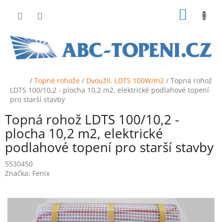
Přejít
NÁKUP
na
obsah
KOŠÍK
Domů
/
Topné rohože
/
Dvoužil. LDTS 100W/m2
/
Topná rohož
LDTS 100/10,2 - plocha 10,2 m2, elektrické podlahové topení
pro starší stavby
Topná rohož LDTS 100/10,2 -
plocha 10,2 m2, elektrické
podlahové topení pro starší stavby
5530450
Značka:
Fenix