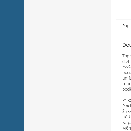
Popi
Det
Topn
(2,4
zvyš
pouz
umís
roho
podk
Přík
Ploc
Šířk
Délk
Napá
Měrn