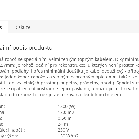
s
Diskuze
ailní popis produktu
á rohož se speciálním, velmi tenkým topným kabelem. Díky minimá
-2,7mm) je rohož ideální pro rekonstrukce, u kterých není prostor k
ování podlahy. I přes minimální tloušťku je kabel dvoužilový - připo
e jeden konec rohože - a s plným ochranným opletením, takže lze
tit i do tzv. vlhkých prostor (koupelny, prádelny, apod.). Spodní st
že je opatřena oboustranně lepící páskami, umožňujícími fixovat r
ladu do okamžiku, než je zastěrkována flexibilním tmelem.
on:
1800 (W)
ha:
12,0 m2
a:
0,50 m
a:
24 m
jecí napětí:
230 V
ý výkon:
150 W/m2