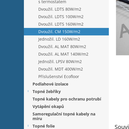
n
s termostatem
e
Dvoužil. LDTS 80W/m2
l
Dvoužil. LDTS 100W/m2
Dvoužil. LDTS 160W/m2
Dvoužil. CM 150W/m2
Jednožil. LD 160W/m2
Dvoužil. AL MAT 80W/m2
Dvoužil. AL MAT 140W/m2
Jednožil. LPSV 80W/m2
Dvoužil. MDT 400W/m2
Příslušenství Ecofloor
Podlahové izolace
Topné žebříky
Topné kabely pro ochranu potrubí
Vytápění okapů
Samoregulační topné kabely na
míru
Souvi
Topné folie