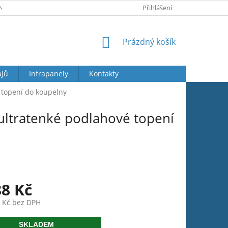
Y OSOBNÍCH ÚDAJŮ
JAK REKLAMOVAT
Přihlášení
VRÁCENÍ ZBOŽÍ
NÁKUPNÍ
Prázdný košík
KOŠÍK
ajů
Infrapanely
Kontakty
 topení do koupelny
ultratenké podlahové topení
88 Kč
3 Kč bez DPH
SKLADEM