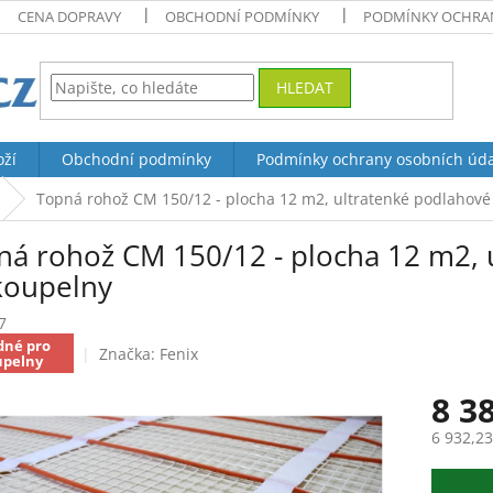
CENA DOPRAVY
OBCHODNÍ PODMÍNKY
PODMÍNKY OCHRAN
HLEDAT
oží
Obchodní podmínky
Podmínky ochrany osobních úd
Topná rohož CM 150/12 - plocha 12 m2, ultratenké podlahové
ná rohož CM 150/12 - plocha 12 m2, 
koupelny
7
dné pro
Značka:
Fenix
upelny
8 3
6 932,2
Měrná
cena: