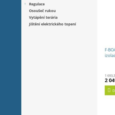
Regulace
Osoušeč rukou
Vytápění terária
Jištění elektrického topení
F-BO
izola
roho
1 693,
2 04
D