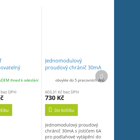
T
Jednomodulový
ovatelný
proudový chránič 30mA
Další
at s dotykovým
s jističem 6A pro
produkt
DEM ihned k odeslání
obvykle do 5 pracovních dnů
m pro podlahové
podlahové vytápění do
1200W
č bez DPH
603,31 Kč bez DPH
Kč
730 Kč
šíku
Do košíku
Jednomodulový proudový
chránič 30mA s jističem 6A
pro podlahové vytápění do