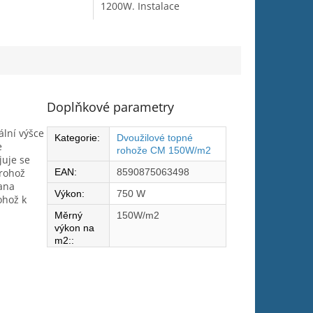
1200W. Instalace
podlahového vytápění
vyžaduje úpravu
elektroinstalace o jištění
proudovým chráničem.
Doplňkové parametry
lní výšce
Kategorie
:
Dvoužilové topné
e
rohože CM 150W/m2
juje se
 rohož
EAN
:
8590875063498
rana
Výkon
:
750 W
ohož k
Měrný
150W/m2
výkon na
m2:
: