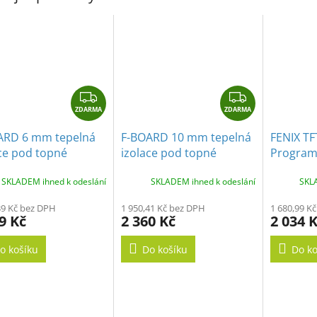
A
Z
Z
ZDARMA
D
ZDARMA
D
A
A
ARD 6 mm tepelná
F-BOARD 10 mm tepelná
FENIX TF
R
R
ce pod topné
izolace pod topné
Program
M
M
že (4,32m2)
rohože (4,32m2)
termost
A
A
SKLADEM ihned k odeslání
SKLADEM ihned k odeslání
SKLA
displeje
vytápění
39 Kč bez DPH
1 950,41 Kč bez DPH
1 680,99 K
9 Kč
2 360 Kč
2 034 
o košíku
Do košíku
Do ko