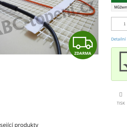
Z
Detailní
ZDARMA
D
A
R
TISK
M
sející produkty