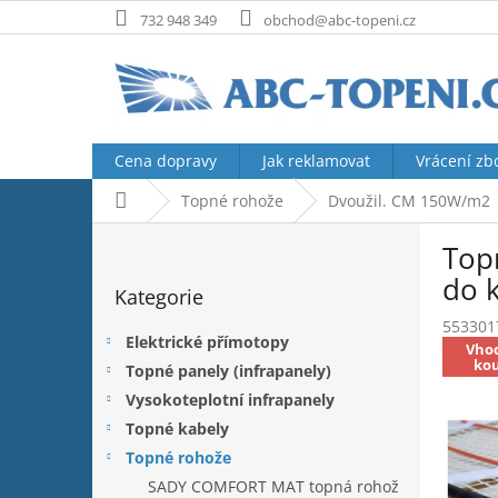
Přejít
732 948 349
obchod@abc-topeni.cz
na
obsah
Cena dopravy
Jak reklamovat
Vrácení zb
Domů
Topné rohože
Dvoužil. CM 150W/m2
P
Top
o
Přeskočit
s
do 
Kategorie
kategorie
t
553301
r
Elektrické přímotopy
Vho
a
ko
Topné panely (infrapanely)
n
Vysokoteplotní infrapanely
n
í
Topné kabely
p
Topné rohože
a
SADY COMFORT MAT topná rohož