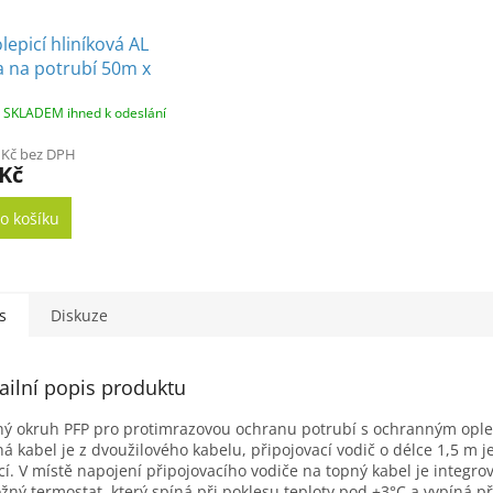
A
epicí hliníková AL
a na potrubí 50m x
odolnost 150 °C
SKLADEM ihned k odeslání
 Kč bez DPH
 Kč
o košíku
s
Diskuze
ailní popis produktu
ý okruh PFP pro protimrazovou ochranu potrubí s ochranným ople
á kabel je z dvoužilového kabelu, připojovací vodič o délce 1,5 m 
icí. V místě napojení připojovacího vodiče na topný kabel je integro
ožný termostat, který spíná při poklesu teploty pod +3°C a vypíná př