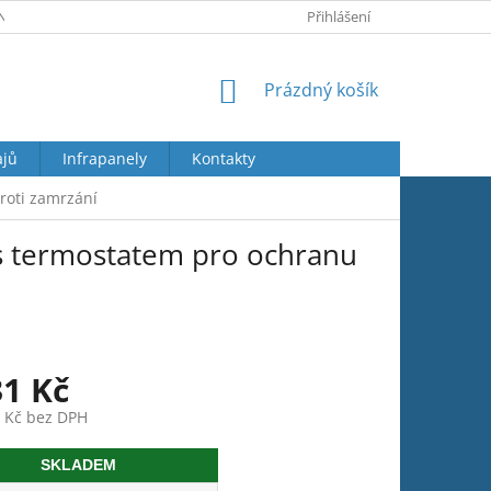
Y OSOBNÍCH ÚDAJŮ
JAK REKLAMOVAT
Přihlášení
VRÁCENÍ ZBOŽÍ
NÁKUPNÍ
Prázdný košík
KOŠÍK
ajů
Infrapanely
Kontakty
roti zamrzání
s termostatem pro ochranu
31 Kč
0 Kč bez DPH
SKLADEM