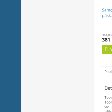
Samol
pásk
5cm, 
314,88
381
D
Popi
Det
Topn
Topn
vidl
příl