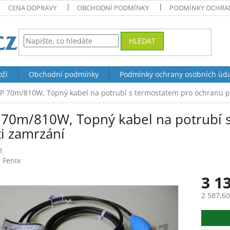
CENA DOPRAVY
OBCHODNÍ PODMÍNKY
PODMÍNKY OCHRAN
HLEDAT
oží
Obchodní podmínky
Podmínky ochrany osobních úd
P 70m/810W, Topný kabel na potrubí s termostatem pro ochranu p
 70m/810W, Topný kabel na potrubí 
ti zamrzání
1
:
Fenix
3 1
2 587,6
Měrná
cena: