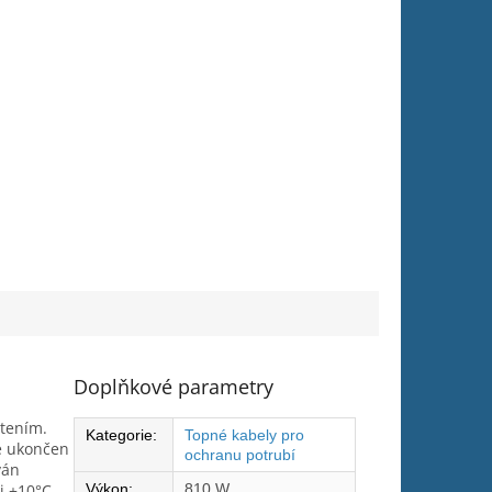
Doplňkové parametry
tením.
Kategorie
:
Topné kabely pro
je ukončen
ochranu potrubí
ván
i +10°C.
Výkon
:
810 W