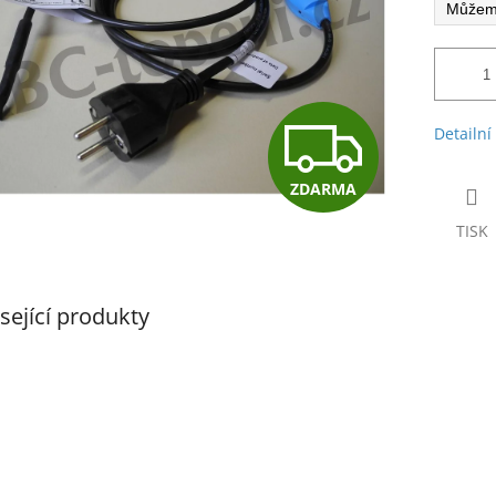
Z
Detailní
ZDARMA
D
TISK
A
sející produkty
R
M