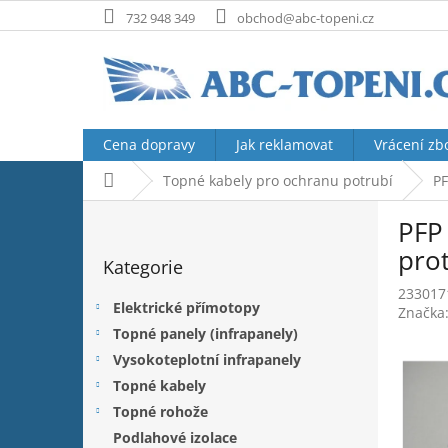
Přejít
732 948 349
obchod@abc-topeni.cz
na
obsah
Cena dopravy
Jak reklamovat
Vrácení zb
Domů
Topné kabely pro ochranu potrubí
PF
P
PFP
o
Přeskočit
s
pro
Kategorie
kategorie
t
233017
r
Elektrické přímotopy
Značka
a
Topné panely (infrapanely)
n
Vysokoteplotní infrapanely
n
í
Topné kabely
p
Topné rohože
a
Podlahové izolace