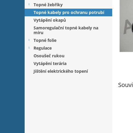
n
Topné žebříky
e
Topné kabely pro ochranu potrubí
l
Vytápění okapů
Samoregulační topné kabely na
míru
Topné folie
Regulace
Osoušeč rukou
Vytápění terária
Jištění elektrického topení
Souvi