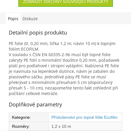
ZOBRAZIT VŠECHNY SOUVISEJÍCÍ PRODUKTY
Popis
Diskuze
Detailní popis produktu
PE folie (tl. 0,20 mm; šířka 1,2 m; návin 10 m) k topným
foliím ECOFILM.
V souladu s ČSN EN 60335-2-96 musí být topné folie
zakryty PE folií o minimální tloušťce 0,20 mm, požadavek
platí pro podlahové i stropní vytápění. Nabízená PE folie
je navinuta na lepenkové dutince, návin je zabalen do
plastového sáčku. Jednotlivé pásy PE folie se musí
překrývat s minimálním přesaham 5 cm (doporučený
přesah 5 - 10 cm), nezapomeňte tento fakt zohlednit při
počítání celkové metráže.
Doplňkové parametry
Kategorie
:
Příslušenství pro topné fólie Ecofilm
Rozměry
:
1,2 x 10 m