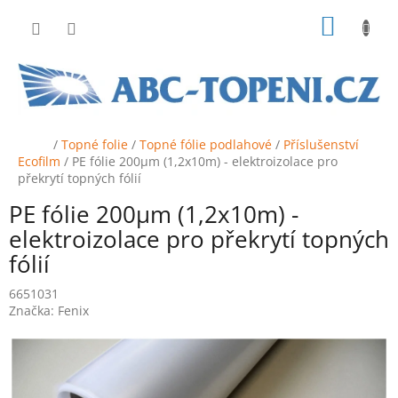
Přejít
NÁKUP
na
obsah
KOŠÍK
Domů
/
Topné folie
/
Topné fólie podlahové
/
Příslušenství
Ecofilm
/
PE fólie 200µm (1,2x10m) - elektroizolace pro
překrytí topných fólií
PE fólie 200µm (1,2x10m) -
elektroizolace pro překrytí topných
fólií
6651031
Značka:
Fenix