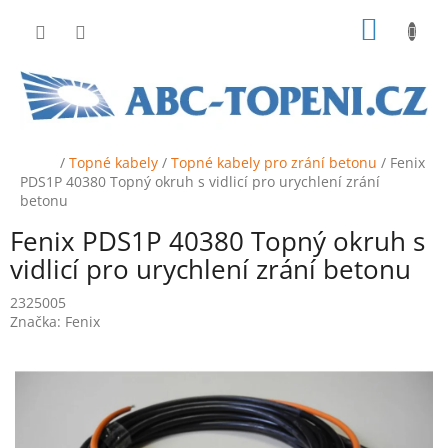
Přejít
NÁKUP
na
obsah
KOŠÍK
Domů
/
Topné kabely
/
Topné kabely pro zrání betonu
/
Fenix
PDS1P 40380 Topný okruh s vidlicí pro urychlení zrání
betonu
Fenix PDS1P 40380 Topný okruh s
vidlicí pro urychlení zrání betonu
2325005
Značka:
Fenix