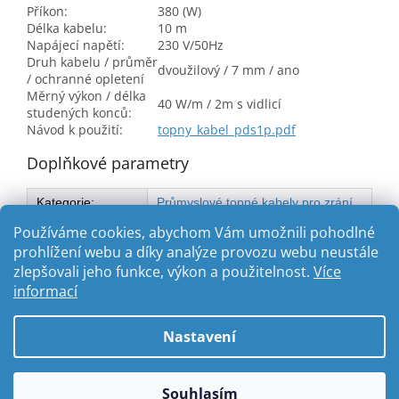
Příkon:
380 (W)
Délka kabelu:
10 m
Napájecí napětí:
230 V/50Hz
Druh kabelu / průměr
dvoužilový / 7 mm / ano
/ ochranné opletení
Měrný výkon / délka
40 W/m / 2m s vidlicí
studených konců:
Návod k použití:
topny_kabel_pds1p.pdf
Doplňkové parametry
Kategorie
:
Průmyslové topné kabely pro zrání
betonu při betonáži v zimním období
Používáme cookies, abychom Vám umožnili pohodlné
prohlížení webu a díky analýze provozu webu neustále
zlepšovali jeho funkce, výkon a použitelnost.
Více
Z
informací
á
Vytvořil Shoptet
p
Nastavení
a
t
Copyright 2026
ABC-TOPENI.CZ
. Všechna práva vyhrazena.
í
Souhlasím