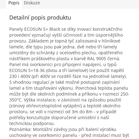
Popis
Diskuze
Detailní popis produktu
Panely ECOSUN S+ Black se díky inovaci konstrukčního
provedení vyznačují vyšší účinností a tím úspornějšího
provozu. Základem je topná tyč zalisovaná v hliníkové
lamele, dle typu jsou pak jedna, dvě nebo tři lamely
umístěny do schránky z ocelového plechu, opatřeného
nástřikem práškového plastu v barvě RAL 9005 černá.
Panel má svorkovnici pro připojení napájení, u typů
ECOSUN S+18-36 (dvou a tří lamelové) lze použít napětí
230 i 400V (při 400V se rozdělí fáze na jednotlivé lamely).
S vhodnou regulací je také možné postupné zapínání
lamel a tím stupňování výkonu. Povrchová teplota panelu
může být dle okolních podmínek a příkonu v rozmezí 250-
350°C. Výška instalace, v závislosti na způsobu použití
(zónový ohřev/celoplošné vytápění) a teplotě okolního
prostoru, se volí v rozmezí od 3m do 8m - v případě
potřeby konzultujte doporučené umístění s naší
technickou podporou.
Poznámka: Montážní závěsy jsou při balení výrobku
uschovány ve svorkovnici panelu - před instalací musí být