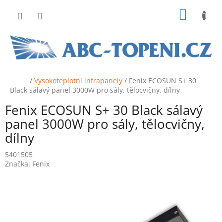
Přejít
NÁKUP
na
obsah
KOŠÍK
Domů
/
Vysokoteplotní infrapanely
/
Fenix ECOSUN S+ 30
Black sálavý panel 3000W pro sály, tělocvičny, dílny
Fenix ECOSUN S+ 30 Black sálavý
panel 3000W pro sály, tělocvičny,
dílny
5401505
Značka:
Fenix