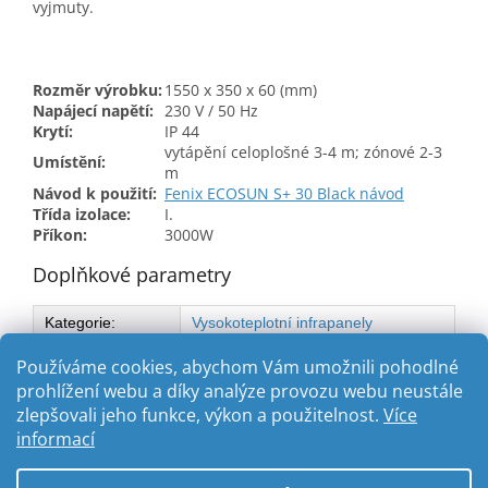
vyjmuty.
Rozměr výrobku:
1550 x 350 x 60 (mm)
Napájecí napětí:
230 V / 50 Hz
Krytí:
IP 44
vytápění celoplošné 3-4 m; zónové 2-3
Umístění:
m
Návod k použití:
Fenix ECOSUN S+ 30 Black návod
Třída izolace:
I.
Příkon:
3000W
Doplňkové parametry
Kategorie
:
Vysokoteplotní infrapanely
Výkon
:
3000 W
Používáme cookies, abychom Vám umožnili pohodlné
prohlížení webu a díky analýze provozu webu neustále
zlepšovali jeho funkce, výkon a použitelnost.
Více
Z
informací
á
Vytvořil Shoptet
p