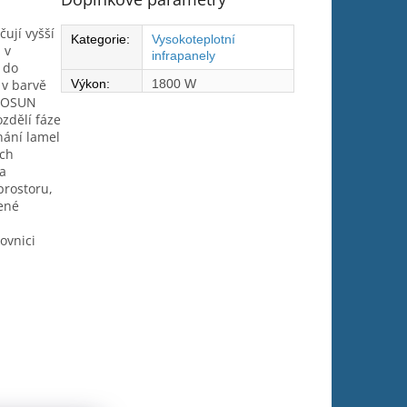
ují vyšší
Kategorie
:
Vysokoteplotní
 v
infrapanely
 do
 v barvě
Výkon
:
1800 W
ECOSUN
ozdělí fáze
nání lamel
ích
na
prostoru,
čené
ovnici