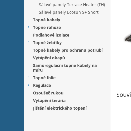
n
Sálavé panely Terrace Heater (TH)
e
Sálavé panely Ecosun S+ Short
l
Topné kabely
Topné rohože
Podlahové izolace
Topné žebříky
Topné kabely pro ochranu potrubí
Vytápění okapů
Samoregulační topné kabely na
míru
Topné folie
Regulace
Osoušeč rukou
Souvi
Vytápění terária
Jištění elektrického topení