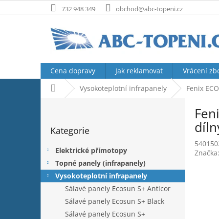
Přejít
732 948 349
obchod@abc-topeni.cz
na
obsah
Cena dopravy
Jak reklamovat
Vrácení zb
Domů
Vysokoteplotní infrapanely
Fenix ECO
P
Feni
o
Přeskočit
s
díln
Kategorie
kategorie
t
540150
r
Elektrické přímotopy
Značka
a
Topné panely (infrapanely)
n
Vysokoteplotní infrapanely
n
í
Sálavé panely Ecosun S+ Anticor
p
Sálavé panely Ecosun S+ Black
a
Sálavé panely Ecosun S+