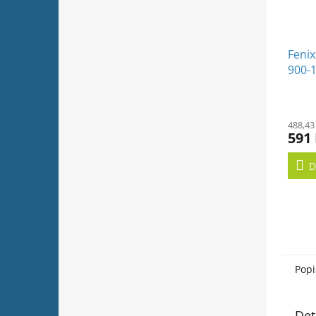
Fenix
900-
488,43
591
D
Popi
Det