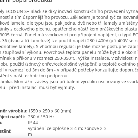
ly ECOSUN S+ Black se díky inovaci konstrukčního provedení vyznač
ností a tím úspornějšího provozu. Základem je topná tyč zalisovaná
íkové lamele, dle typu jsou pak jedna, dvě nebo tři lamely umístěny
ánky z ocelového plechu, opatřeného nástřikem práškového plastu
9005 černá. Panel má svorkovnici pro připojení napájení, u typů 
-36 (dvou a tří lamelové) lze použít napětí 230 i 400V (při 400V se r
ednotlivé lamely). S vhodnou regulací je také možné postupné zapí
m stupňování výkonu. Povrchová teplota panelu může být dle okoln
ínek a příkonu v rozmezí 250-350°C. Výška instalace, v závislosti 
obu použití (zónový ohřev/celoplošné vytápění) a teplotě okolního 
olí v rozmezí od 3m do 8m - v případě potřeby konzultujte doporu
tění s naší technickou podporou.
ámka: Montážní závěsy jsou při balení výrobku uschovány ve svork
lu - před instalací musí být vyjmuty.
měr výrobku:
1550 x 250 x 60 (mm)
jecí napětí:
230 V / 50 Hz
í:
IP 44
vytápění celoplošné 3-4 m; zónové 2-3
tění:
m