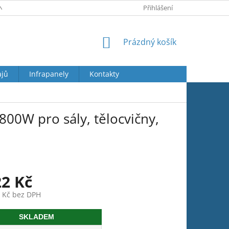
Y OSOBNÍCH ÚDAJŮ
JAK REKLAMOVAT
Přihlášení
VRÁCENÍ ZBOŽÍ
NÁKUPNÍ
Prázdný košík
KOŠÍK
ajů
Infrapanely
Kontakty
00W pro sály, tělocvičny,
22 Kč
2 Kč bez DPH
SKLADEM