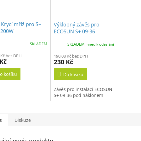
 Krycí mříž pro S+
Výklopný závěs pro
1200W
ECOSUN S+ 09-36
SKLADEM
SKLADEM ihned k odeslání
 Kč bez DPH
190,08 Kč bez DPH
 Kč
230 Kč
o košíku
Do košíku
Závěs pro instalaci ECOSUN
S+ 09-36 pod náklonem
s
Diskuze
ailní popis produktu