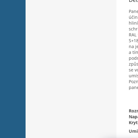
Pane
účin
hlin
schr
RAL 
S+18
na j
a tí
podm
způs
se v
umís
Pozn
pane
Roz
Napá
Kryt
Umís