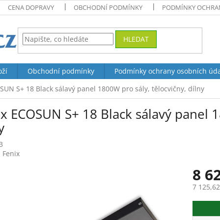
CENA DOPRAVY
OBCHODNÍ PODMÍNKY
PODMÍNKY OCHRAN
HLEDAT
oží
Obchodní podmínky
Podmínky ochrany osobních úd
SUN S+ 18 Black sálavý panel 1800W pro sály, tělocvičny, dílny
x ECOSUN S+ 18 Black sálavý panel 18
y
3
:
Fenix
8 6
7 125,6
Měrná
cena: