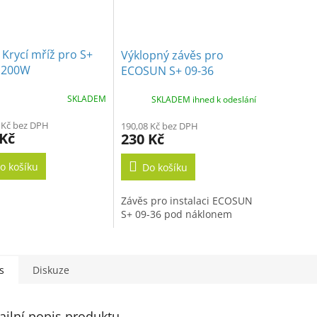
 Krycí mříž pro S+
Výklopný závěs pro
1200W
ECOSUN S+ 09-36
SKLADEM
SKLADEM ihned k odeslání
 Kč bez DPH
190,08 Kč bez DPH
 Kč
230 Kč
o košíku
Do košíku
Závěs pro instalaci ECOSUN
S+ 09-36 pod náklonem
s
Diskuze
ailní popis produktu