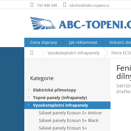
Přejít
732 948 349
obchod@abc-topeni.cz
na
obsah
Cena dopravy
Jak reklamovat
Vrácení zb
Domů
Vysokoteplotní infrapanely
Fenix ECO
P
Feni
o
Přeskočit
s
díln
Kategorie
kategorie
t
540150
r
Elektrické přímotopy
Značka
a
Topné panely (infrapanely)
n
Vysokoteplotní infrapanely
n
í
Sálavé panely Ecosun S+ Anticor
p
Sálavé panely Ecosun S+ Black
a
Sálavé panely Ecosun S+