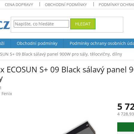
CENA DOPRAVY
OBCHODNÍ PODMÍNKY
PODMÍNKY OCHRAN
HLEDAT
oží
Obchodní podmínky
Podmínky ochrany osobních úd
SUN S+ 09 Black sálavý panel 900W pro sály, tělocvičny, dílny
x ECOSUN S+ 09 Black sálavý panel 90
y
1
:
Fenix
5 7
4 728,9
Měrná
cena: