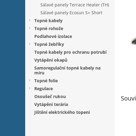
n
Sálavé panely Terrace Heater (TH)
e
Sálavé panely Ecosun S+ Short
l
Topné kabely
Topné rohože
Podlahové izolace
Topné žebříky
Topné kabely pro ochranu potrubí
Vytápění okapů
Samoregulační topné kabely na
míru
Topné folie
Regulace
Osoušeč rukou
Souvi
Vytápění terária
Jištění elektrického topení