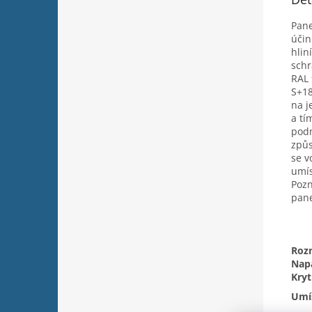
Pane
účin
hlin
schr
RAL 
S+18
na j
a tí
podm
způs
se v
umís
Pozn
pane
Roz
Napá
Kryt
Umís