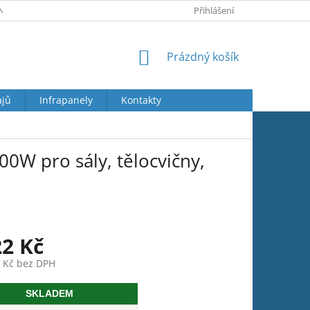
Y OSOBNÍCH ÚDAJŮ
JAK REKLAMOVAT
Přihlášení
VRÁCENÍ ZBOŽÍ
NÁKUPNÍ
Prázdný košík
KOŠÍK
ajů
Infrapanely
Kontakty
0W pro sály, tělocvičny,
22 Kč
3 Kč bez DPH
SKLADEM