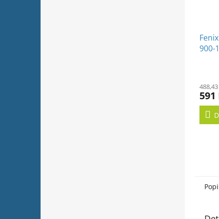
Fenix
900-
488,43
591
D
Popi
Det