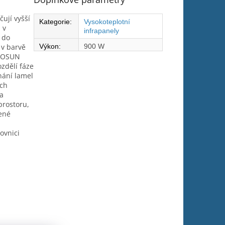
ují vyšší
Kategorie
:
Vysokoteplotní
 v
infrapanely
 do
 v barvě
Výkon
:
900 W
ECOSUN
ozdělí fáze
nání lamel
ích
na
prostoru,
čené
ovnici