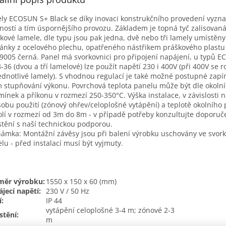
ly ECOSUN S+ Black se díky inovaci konstrukčního provedení vyznač
ností a tím úspornějšího provozu. Základem je topná tyč zalisovaná
íkové lamele, dle typu jsou pak jedna, dvě nebo tři lamely umístěny
ánky z ocelového plechu, opatřeného nástřikem práškového plastu
9005 černá. Panel má svorkovnici pro připojení napájení, u typů 
-36 (dvou a tří lamelové) lze použít napětí 230 i 400V (při 400V se r
ednotlivé lamely). S vhodnou regulací je také možné postupné zapí
m stupňování výkonu. Povrchová teplota panelu může být dle okoln
ínek a příkonu v rozmezí 250-350°C. Výška instalace, v závislosti 
obu použití (zónový ohřev/celoplošné vytápění) a teplotě okolního 
olí v rozmezí od 3m do 8m - v případě potřeby konzultujte doporu
tění s naší technickou podporou.
ámka: Montážní závěsy jsou při balení výrobku uschovány ve svork
lu - před instalací musí být vyjmuty.
měr výrobku:
1550 x 150 x 60 (mm)
jecí napětí:
230 V / 50 Hz
í:
IP 44
vytápění celoplošné 3-4 m; zónové 2-3
tění:
m