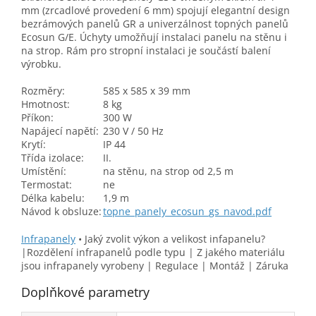
mm (zrcadlové provedení 6 mm) spojují elegantní design
bezrámových panelů GR a univerzálnost topných panelů
Ecosun G/E. Úchyty umožňují instalaci panelu na stěnu i
na strop. Rám pro stropní instalaci je součástí balení
výrobku.
Rozměry:
585 x 585 x 39 mm
Hmotnost:
8 kg
Příkon:
300 W
Napájecí napětí:
230 V / 50 Hz
Krytí:
IP 44
Třída izolace:
II.
Umístění:
na stěnu, na strop od 2,5 m
Termostat:
ne
Délka kabelu:
1,9 m
Návod k obsluze:
topne_panely_ecosun_gs_navod.pdf
Infrapanely
•
Jaký zvolit výkon a velikost infapanelu?
|Rozdělení infrapanelů podle typu | Z jakého materiálu
jsou infrapanely vyrobeny | Regulace | Montáž | Záruka
Doplňkové parametry