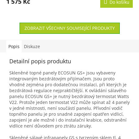
1 575 Kč
Do košíku
ZOBRAZIT VŠECHNY SOUVISEJÍCÍ PRODUKTY
Popis
Diskuze
Detailní popis produktu
Skleněné topné panely ECOSUN GS+ jsou vybaveny
integrovaným bezdrátovým přijímačem. Jsou proto
vhodné zejména pro dodatečnou instalaci, při kterých je
bezdrátová regulace nejpraktičtější. K ovládání sálavého
panelu ECOSUN GS+ je nutný bezdrátový termostat Watts
V22. Protože jeden termostat V22 může spínat až 4 panely
v jedné místnosti, není součástí panelu. Přívodní vodič
topného panelu je pro snadné zapojení opatřen vidlicí,
zapojení je ale možné i do instalační krabice, odstranění
vidlice není důvodem pro ztrátu záruky.
Skleněné sálavé infrapanely GS s tvrzeným sklem tl. 4