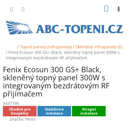
Přejít
NÁKUP
na
obsah
KOŠÍK
Domů
/
Topné panely (infrapanely)
/
Skleněné infrapanely GS
/
Fenix Ecosun 300 GS+ Black, skleněný topný panel 300W s
integrovaným bezdrátovým RF přijímačem
Fenix Ecosun 300 GS+ Black,
skleněný topný panel 300W s
integrovaným bezdrátovým RF
přijímačem
5437746
Vhodné pro
Nástěnná
Stropní
koupelny
instalace
instalace
Značka:
Fenix