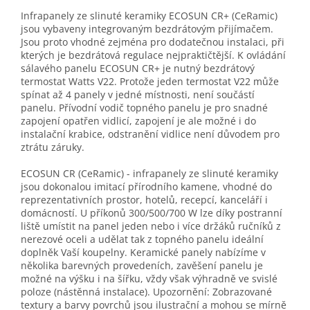
Infrapanely ze slinuté keramiky ECOSUN CR+ (CeRamic)
jsou vybaveny integrovaným bezdrátovým přijímačem.
Jsou proto vhodné zejména pro dodatečnou instalaci, při
kterých je bezdrátová regulace nejpraktičtější. K ovládání
sálavého panelu ECOSUN CR+ je nutný bezdrátový
termostat Watts V22. Protože jeden termostat V22 může
spínat až 4 panely v jedné místnosti, není součástí
panelu. Přívodní vodič topného panelu je pro snadné
zapojení opatřen vidlicí, zapojení je ale možné i do
instalační krabice, odstranění vidlice není důvodem pro
ztrátu záruky.
ECOSUN CR (CeRamic) - infrapanely ze slinuté keramiky
jsou dokonalou imitací přírodního kamene, vhodné do
reprezentativních prostor, hotelů, recepcí, kanceláří i
domácností. U příkonů 300/500/700 W lze díky postranní
liště umístit na panel jeden nebo i více držáků ručníků z
nerezové oceli a udělat tak z topného panelu ideální
doplněk Vaší koupelny. Keramické panely nabízíme v
několika barevných provedeních, zavěšení panelu je
možné na výšku i na šířku, vždy však výhradně ve svislé
poloze (nástěnná instalace). Upozornění: Zobrazované
textury a barvy povrchů jsou ilustrační a mohou se mírně