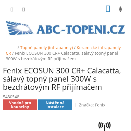
Přejít
NÁKUP
na
obsah
KOŠÍK
Domů
/
Topné panely (infrapanely)
/
Keramické infrapanely
CR
/
Fenix ECOSUN 300 CR+ Calacatta, sálavý topný panel
300W s bezdrátovým RF přijímačem
Fenix ECOSUN 300 CR+ Calacatta,
sálavý topný panel 300W s
bezdrátovým RF přijímačem
5430548
Vhodné pro
Nástěnná
Značka:
Fenix
koupelny
instalace