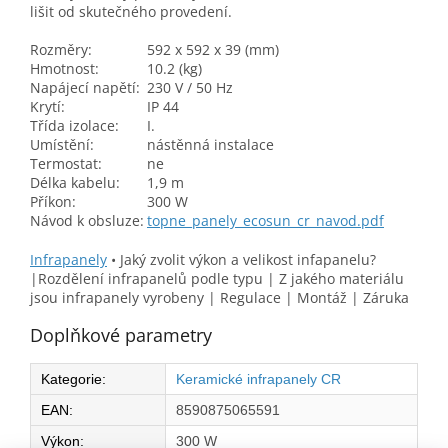
lišit od skutečného provedení.
Rozměry:
592 x 592 x 39 (mm)
Hmotnost:
10.2 (kg)
Napájecí napětí:
230 V / 50 Hz
Krytí:
IP 44
Třída izolace:
I.
Umístění:
nástěnná instalace
Termostat:
ne
Délka kabelu:
1,9 m
Příkon:
300 W
Návod k obsluze:
topne_panely_ecosun_cr_navod.pdf
Infrapanely
•
Jaký zvolit výkon a velikost infapanelu?
|Rozdělení infrapanelů podle typu | Z jakého materiálu
jsou infrapanely vyrobeny | Regulace | Montáž | Záruka
Doplňkové parametry
Kategorie
:
Keramické infrapanely CR
EAN
:
8590875065591
Výkon
:
300 W