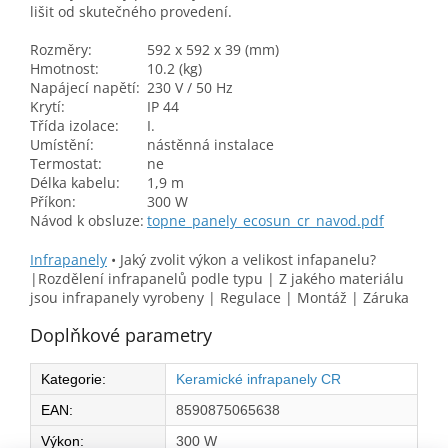
lišit od skutečného provedení.
Rozměry:
592 x 592 x 39 (mm)
Hmotnost:
10.2 (kg)
Napájecí napětí:
230 V / 50 Hz
Krytí:
IP 44
Třída izolace:
I.
Umístění:
nástěnná instalace
Termostat:
ne
Délka kabelu:
1,9 m
Příkon:
300 W
Návod k obsluze:
topne_panely_ecosun_cr_navod.pdf
Infrapanely
•
Jaký zvolit výkon a velikost infapanelu?
|Rozdělení infrapanelů podle typu | Z jakého materiálu
jsou infrapanely vyrobeny | Regulace | Montáž | Záruka
Doplňkové parametry
Kategorie
:
Keramické infrapanely CR
EAN
:
8590875065638
Výkon
:
300 W