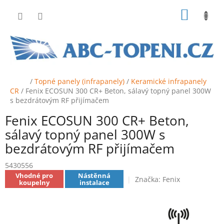
Přejít
NÁKUP
na
obsah
KOŠÍK
Domů
/
Topné panely (infrapanely)
/
Keramické infrapanely
CR
/
Fenix ECOSUN 300 CR+ Beton, sálavý topný panel 300W
s bezdrátovým RF přijímačem
Fenix ECOSUN 300 CR+ Beton,
sálavý topný panel 300W s
bezdrátovým RF přijímačem
5430556
Vhodné pro
Nástěnná
Značka:
Fenix
koupelny
instalace