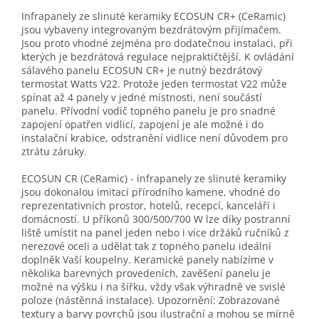
Infrapanely ze slinuté keramiky ECOSUN CR+ (CeRamic)
jsou vybaveny integrovaným bezdrátovým přijímačem.
Jsou proto vhodné zejména pro dodatečnou instalaci, při
kterých je bezdrátová regulace nejpraktičtější. K ovládání
sálavého panelu ECOSUN CR+ je nutný bezdrátový
termostat Watts V22. Protože jeden termostat V22 může
spínat až 4 panely v jedné místnosti, není součástí
panelu. Přívodní vodič topného panelu je pro snadné
zapojení opatřen vidlicí, zapojení je ale možné i do
instalační krabice, odstranění vidlice není důvodem pro
ztrátu záruky.
ECOSUN CR (CeRamic) - infrapanely ze slinuté keramiky
jsou dokonalou imitací přírodního kamene, vhodné do
reprezentativních prostor, hotelů, recepcí, kanceláří i
domácností. U příkonů 300/500/700 W lze díky postranní
liště umístit na panel jeden nebo i více držáků ručníků z
nerezové oceli a udělat tak z topného panelu ideální
doplněk Vaší koupelny. Keramické panely nabízíme v
několika barevných provedeních, zavěšení panelu je
možné na výšku i na šířku, vždy však výhradně ve svislé
poloze (nástěnná instalace). Upozornění: Zobrazované
textury a barvy povrchů jsou ilustrační a mohou se mírně