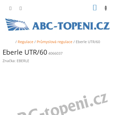
Přejít
NÁKUP
na
obsah
KOŠÍK
Domů
/
Regulace
/
Průmyslová regulace
/
Eberle UTR/60
Eberle UTR/60
4066037
Značka:
EBERLE