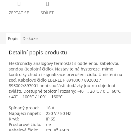
ZEPTAT SE
SDÍLET
Popis
Diskuze
Detailní popis produktu
Elektronický analogový termostat s oddělenou kabelovou
sondou (teplotní čidlo). Nastavitelná hystereze, mimo
kontrolky chodu i signalizace přerušení čidla. Umístění na
zeď. Kabelové čidlo EBERLE F 891000 / 892002 /
893002/897001 není součástí dodávky (nutno objednat
zvlášť). Dostupné teplotní rozsahy: -40ˇ... 20°C / 0ˇ... 60°C
/ 40ˇ... 100°C / 100ˇ... 160°C.
Spínaný proud:
16 A
Napájecí napětí:
230 V / 50 Hz
Krytí:
IP 65
Prostorové čidlo:
ne
Kabelové čidlo:
0°C až +60°C