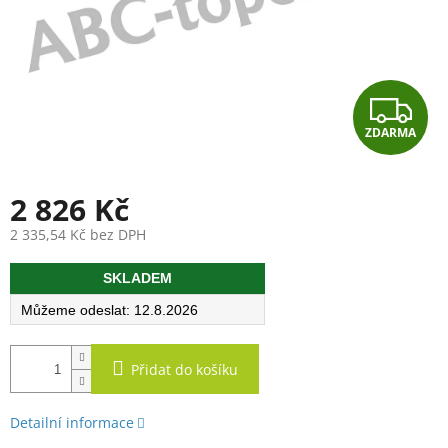
Z
ZDARMA
D
A
2 826 Kč
R
2 335,54 Kč bez DPH
Měrná
M
SKLADEM
cena:
A
12.8.2026
Přidat do košíku
Detailní informace