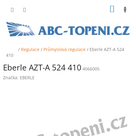
Přejít
NÁKUP
na
obsah
KOŠÍK
Domů
/
Regulace
/
Průmyslová regulace
/
Eberle AZT-A 524
410
Eberle AZT-A 524 410
4066005
Značka:
EBERLE