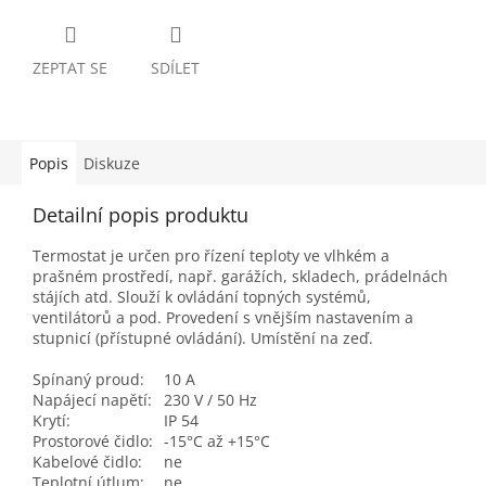
ZEPTAT SE
SDÍLET
Popis
Diskuze
Detailní popis produktu
Termostat je určen pro řízení teploty ve vlhkém a
prašném prostředí, např. garážích, skladech, prádelnách
stájích atd. Slouží k ovládání topných systémů,
ventilátorů a pod. Provedení s vnějším nastavením a
stupnicí (přístupné ovládání). Umístění na zeď.
Spínaný proud:
10 A
Napájecí napětí:
230 V / 50 Hz
Krytí:
IP 54
Prostorové čidlo:
-15°C až +15°C
Kabelové čidlo:
ne
Teplotní útlum:
ne