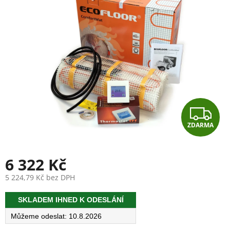
Z
ZDARMA
D
A
6 322 Kč
R
5 224,79 Kč bez DPH
Měrná
M
SKLADEM IHNED K ODESLÁNÍ
cena:
A
10.8.2026