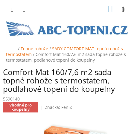
Přejít
NÁKUP
na
obsah
KOŠÍK
Domů
/
Topné rohože
/
SADY COMFORT MAT topná rohož s
termostatem
/
Comfort Mat 160/7,6 m2 sada topné rohože s
termostatem, podlahové topení do koupelny
Comfort Mat 160/7,6 m2 sada
topné rohože s termostatem,
podlahové topení do koupelny
5590140
Vhodné pro
Značka:
Fenix
koupelny