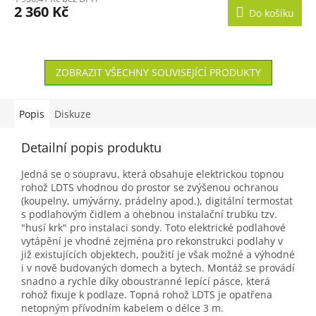
2 360 Kč
Do košíku
A
ZOBRAZIT VŠECHNY SOUVISEJÍCÍ PRODUKTY
Popis
Diskuze
Detailní popis produktu
Jedná se o soupravu, která obsahuje elektrickou topnou
rohož LDTS vhodnou do prostor se zvýšenou ochranou
(koupelny, umývárny, prádelny apod.), digitální termostat
s podlahovým čidlem a ohebnou instalační trubku tzv.
"husí krk" pro instalaci sondy. Toto elektrické podlahové
vytápění je vhodné zejména pro rekonstrukci podlahy v
již existujících objektech, použití je však možné a výhodné
i v nově budovaných domech a bytech. Montáž se provádí
snadno a rychle díky oboustranné lepící pásce, která
rohož fixuje k podlaze. Topná rohož LDTS je opatřena
netopným přívodním kabelem o délce 3 m.