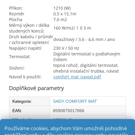
Příkon:
1210 (W)
Rozměr
0,5 x 15,1m
Plocha
7,6 m2
Měrný výkon / délka
160 W/m2/ 1 ô 3 m
studených konců:
Druh kabelu / průměr
dvoužilový / 3,6 - 4,6 mm / ano
/ ochranné opletení
Napájecí napětí:
230 V / 50 Hz
Digitální termostat s podlahovým
Termostat:
čidlem
topná rohož, digitální termostat,
Složení:
ohebná instalační trubka, návod
Návod k použití:
comfort_mat_navod.pdf
Doplňkové parametry
Kategorie
:
SADY COMFORT MAT
EAN
:
8590875017866
Měrný výkon na
160W/m2
m2:
:
Používáme cookies, abychom Vám umožnili pohodlné