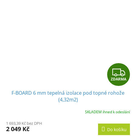
Z
ZDARMA
D
F-BOARD 6 mm tepelná izolace pod topné rohože
A
(4,32m2)
R
SKLADEM ihned k odeslání
M
1 693,39 Kč bez DPH
2 049 Kč
Do košíku
A