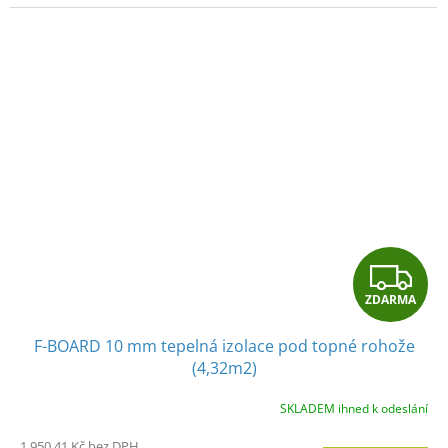
Z
ZDARMA
D
F-BOARD 10 mm tepelná izolace pod topné rohože
A
(4,32m2)
R
SKLADEM ihned k odeslání
M
1 950,41 Kč bez DPH