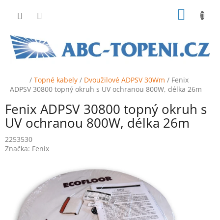
Přejít
NÁKUP
na
obsah
KOŠÍK
Domů
/
Topné kabely
/
Dvoužilové ADPSV 30Wm
/
Fenix
ADPSV 30800 topný okruh s UV ochranou 800W, délka 26m
Fenix ADPSV 30800 topný okruh s
UV ochranou 800W, délka 26m
2253530
Značka:
Fenix