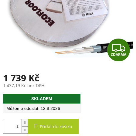
Z
ZDARMA
D
A
1 739 Kč
R
1 437,19 Kč bez DPH
Měrná
M
SKLADEM
cena:
A
12.8.2026
Přidat do košíku