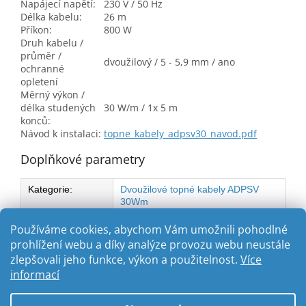
Napájecí napětí:
230 V / 50 Hz
Délka kabelu:
26 m
Příkon:
800 W
Druh kabelu /
průměr /
dvoužilový / 5 - 5,9 mm / ano
ochranné
opletení
Měrný výkon /
délka studených
30 W/m / 1x 5 m
konců:
Návod k instalaci:
topne_kabely_adpsv30_navod.pdf
Doplňkové parametry
Kategorie
:
Dvoužilové topné kabely ADPSV
30Wm
Výkon
:
800 W
Používáme cookies, abychom Vám umožnili pohodlné
prohlížení webu a díky analýze provozu webu neustále
zlepšovali jeho funkce, výkon a použitelnost.
Více
Z
informací
á
Vytvořil Shoptet
p