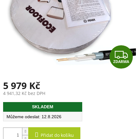
Z
ZDARMA
D
A
5 979 Kč
R
4 941,32 Kč bez DPH
Měrná
M
SKLADEM
cena:
A
12.8.2026
Přidat do košíku