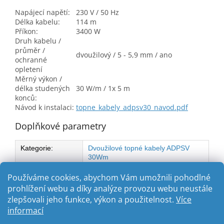
Napájecí napětí:
230 V / 50 Hz
Délka kabelu:
114 m
Příkon:
3400 W
Druh kabelu /
průměr /
dvoužilový / 5 - 5,9 mm / ano
ochranné
opletení
Měrný výkon /
délka studených
30 W/m / 1x 5 m
konců:
Návod k instalaci:
topne_kabely_adpsv30_navod.pdf
Doplňkové parametry
Kategorie
:
Dvoužilové topné kabely ADPSV
30Wm
Výkon
:
3400 W
Používáme cookies, abychom Vám umožnili pohodlné
prohlížení webu a díky analýze provozu webu neustále
zlepšovali jeho funkce, výkon a použitelnost.
Více
Z
informací
á