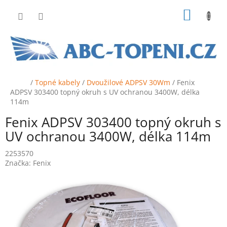
Přejít
NÁKUP
na
obsah
KOŠÍK
Domů
/
Topné kabely
/
Dvoužilové ADPSV 30Wm
/
Fenix
ADPSV 303400 topný okruh s UV ochranou 3400W, délka
114m
Fenix ADPSV 303400 topný okruh s
UV ochranou 3400W, délka 114m
2253570
Značka:
Fenix