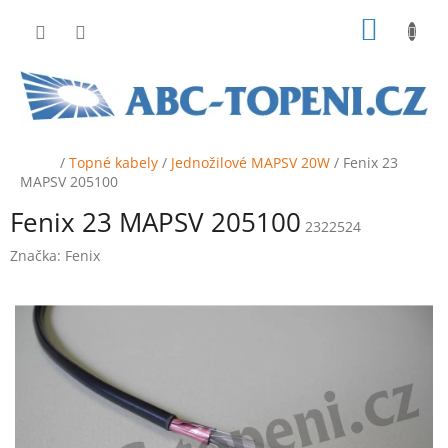
Přejít
NÁKUP
na
obsah
KOŠÍK
Domů
/
Topné kabely
/
Jednožilové MAPSV 20W
/
Fenix 23
MAPSV 205100
Fenix 23 MAPSV 205100
2322524
Značka:
Fenix