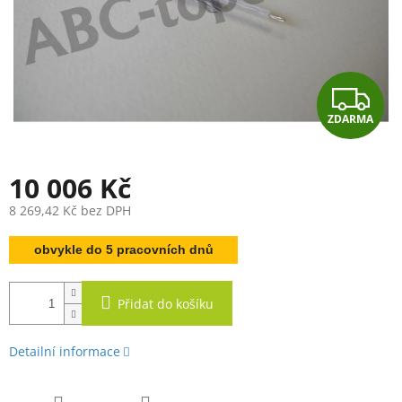
Z
ZDARMA
D
A
10 006 Kč
R
8 269,42 Kč bez DPH
Měrná
M
obvykle do 5 pracovních dnů
cena:
A
Přidat do košíku
Detailní informace