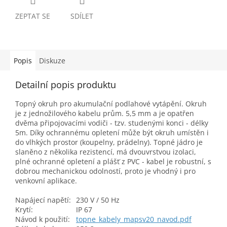
ZEPTAT SE
SDÍLET
Popis
Diskuze
Detailní popis produktu
Topný okruh pro akumulační podlahové vytápění. Okruh
je z jednožilového kabelu prům. 5,5 mm a je opatřen
dvěma připojovacími vodiči - tzv. studenými konci - délky
5m. Díky ochrannému opletení může být okruh umístěn i
do vlhkých prostor (koupelny, prádelny). Topné jádro je
slaněno z několika rezistencí, má dvouvrstvou izolaci,
plné ochranné opletení a plášť z PVC - kabel je robustní, s
dobrou mechanickou odolností, proto je vhodný i pro
venkovní aplikace.
Napájecí napětí:
230 V / 50 Hz
Krytí:
IP 67
Návod k použití:
topne_kabely_mapsv20_navod.pdf