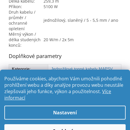
Délka kabelu:
259,3 m
Příkon:
5100 W
Druh kabelu /
průměr /
jednožilový, slaněný / 5 - 5,5 mm / ano
ochranné
opletení
Měrný výkon /
délka studených
20 W/m / 2x 5m
konců:
Doplňkové parametry
Kategorie
:
Jednožilové topné kabely MAPSV
20W
Používáme cookies, abychom Vám umožnili pohodlné
prohlížení webu a díky analýze provozu webu neustále
zlepšovali jeho funkce, výkon a použitelnost.
Více
Z
informací
á
Vytvořil Shoptet
p
Nastavení
a
t
Copyright 2026
ABC-TOPENI.CZ
. Všechna práva vyhrazena.
í