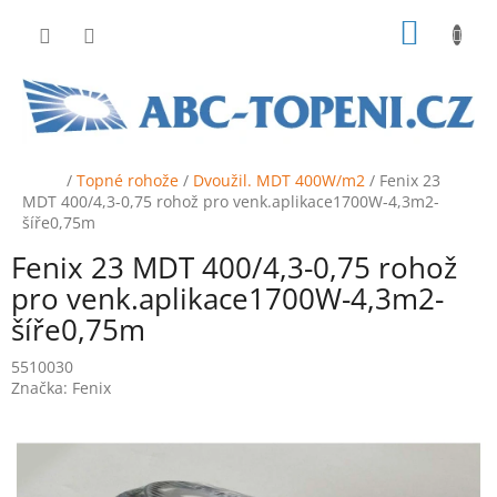
Přejít
NÁKUP
na
obsah
KOŠÍK
Domů
/
Topné rohože
/
Dvoužil. MDT 400W/m2
/
Fenix 23
MDT 400/4,3-0,75 rohož pro venk.aplikace1700W-4,3m2-
šíře0,75m
Fenix 23 MDT 400/4,3-0,75 rohož
pro venk.aplikace1700W-4,3m2-
šíře0,75m
5510030
Značka:
Fenix