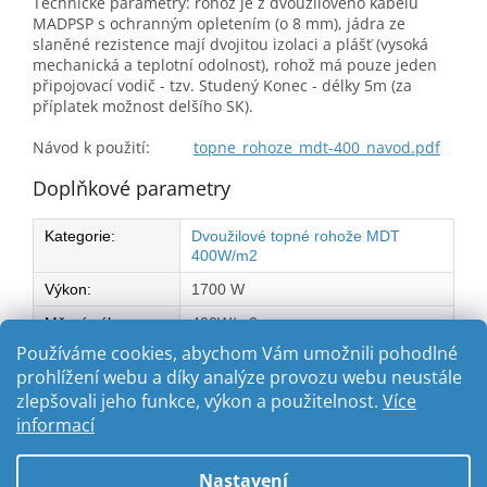
Technické parametry: rohož je z dvoužilového kabelu
MADPSP s ochranným opletením (o 8 mm), jádra ze
slaněné rezistence mají dvojitou izolaci a plášť (vysoká
mechanická a teplotní odolnost), rohož má pouze jeden
připojovací vodič - tzv. Studený Konec - délky 5m (za
příplatek možnost delšího SK).
Návod k použití:
topne_rohoze_mdt-400_navod.pdf
Doplňkové parametry
Kategorie
:
Dvoužilové topné rohože MDT
400W/m2
Výkon
:
1700 W
Měrný výkon na
400W/m2
m2:
:
Používáme cookies, abychom Vám umožnili pohodlné
prohlížení webu a díky analýze provozu webu neustále
zlepšovali jeho funkce, výkon a použitelnost.
Více
Z
informací
á
Vytvořil Shoptet
p
Nastavení