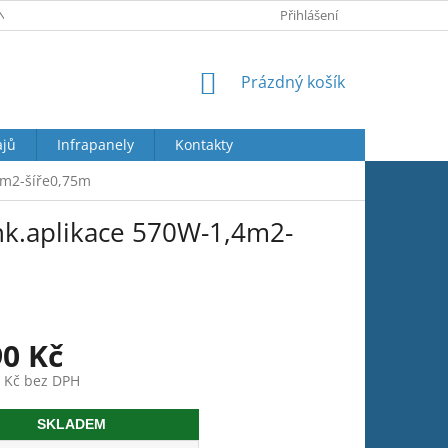
Y OSOBNÍCH ÚDAJŮ
JAK REKLAMOVAT
Přihlášení
VRÁCENÍ ZBOŽÍ
NÁKUPNÍ
Prázdný košík
KOŠÍK
ajů
Infrapanely
Kontakty
4m2-šíře0,75m
nk.aplikace 570W-1,4m2-
90 Kč
5 Kč bez DPH
SKLADEM