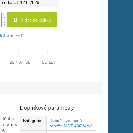
12.8.2026
Přidat do košíku
 informace
ZEPTAT SE
SDÍLET
Doplňkové parametry
ístěním
Kategorie
:
Dvoužilové topné
ých ramp,
rohože MDT 400W/m2
onu,