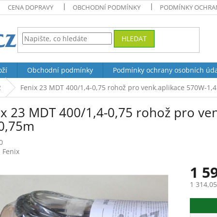
CENA DOPRAVY
OBCHODNÍ PODMÍNKY
PODMÍNKY OCHRAN
HLEDAT
oží
Obchodní podmínky
Podmínky ochrany osobních úd
2
Fenix 23 MDT 400/1,4-0,75 rohož pro venk.aplikace 570W-1,
ix 23 MDT 400/1,4-0,75 rohož pro ve
e0,75m
0
:
Fenix
1 5
1 314,0
Měrná
cena: