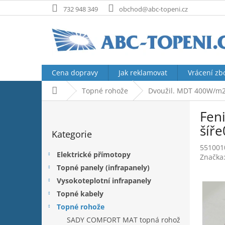
Přejít
732 948 349
obchod@abc-topeni.cz
na
obsah
Cena dopravy
Jak reklamovat
Vrácení zb
Domů
Topné rohože
Dvoužil. MDT 400W/m
P
Fen
o
Přeskočit
s
šíř
Kategorie
kategorie
t
551001
r
Elektrické přímotopy
Značka
a
Topné panely (infrapanely)
n
Vysokoteplotní infrapanely
n
í
Topné kabely
p
Topné rohože
a
SADY COMFORT MAT topná rohož