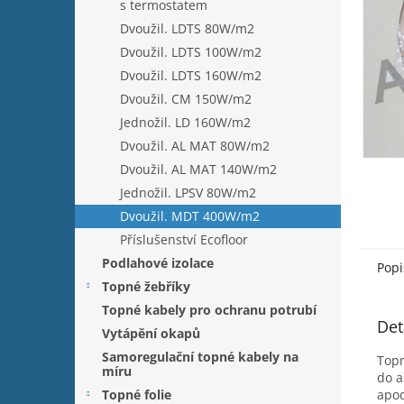
n
s termostatem
e
Dvoužil. LDTS 80W/m2
l
Dvoužil. LDTS 100W/m2
Dvoužil. LDTS 160W/m2
Dvoužil. CM 150W/m2
Jednožil. LD 160W/m2
Dvoužil. AL MAT 80W/m2
Dvoužil. AL MAT 140W/m2
Jednožil. LPSV 80W/m2
Dvoužil. MDT 400W/m2
Příslušenství Ecofloor
Podlahové izolace
Popi
Topné žebříky
Topné kabely pro ochranu potrubí
Det
Vytápění okapů
Samoregulační topné kabely na
Topn
míru
do a
Topné folie
apod