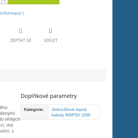
 informace
ZEPTAT SE
SDÍLET
Doplňkové parametry
vého
Kategorie
:
Jednožilové topné
tudenými
kabely MAPSV 20W
do vlhkých
ncí, má
stní, s
.