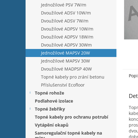
n
Jednožilové PSV 7W/m
e
Dvoužilové ADSV 10W/m
l
Dvoužilové ADSV 7W/m
Dvoužilové ADPSV 10W/m
Dvoužilové ADPSV 18W/m
Dvoužilové ADPSV 30Wm
Jednožilové MAPSV 20W
Jednožilové MAPSV 30W
Dvoužilové MADPSP 40W
Popi
Topné kabely pro zrání betonu
Příslušenství Ecofloor
Topné rohože
Det
Podlahové izolace
Topn
Topné žebříky
kabe
Topné kabely pro ochranu potrubí
konc
pros
Vytápění okapů
dvou
Samoregulační topné kabely na
dobr
míru