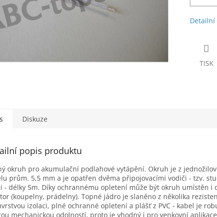
Detailní
TISK
s
Diskuze
ailní popis produktu
ý okruh pro akumulační podlahové vytápění. Okruh je z jednožilo
lu prům. 5,5 mm a je opatřen dvěma připojovacími vodiči - tzv. s
i - délky 5m. Díky ochrannému opletení může být okruh umístěn i 
tor (koupelny, prádelny). Topné jádro je slaněno z několika reziste
vrstvou izolaci, plné ochranné opletení a plášť z PVC - kabel je robu
ou mechanickou odolností, proto je vhodný i pro venkovní aplikace