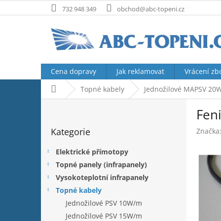
Přejít
732 948 349
obchod@abc-topeni.cz
na
obsah
Cena dopravy
Jak reklamovat
Vrácení zb
Domů
Topné kabely
Jednožilové MAPSV 20
P
Fen
o
Přeskočit
s
Kategorie
Značka
kategorie
t
r
Elektrické přímotopy
a
Topné panely (infrapanely)
n
Vysokoteplotní infrapanely
n
í
Topné kabely
p
Jednožilové PSV 10W/m
a
Jednožilové PSV 15W/m