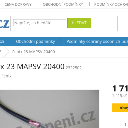
CENA DOPRAVY
OBCHODNÍ PODMÍNKY
PODMÍNKY OCHRAN
HLEDAT
oží
Obchodní podmínky
Podmínky ochrany osobních úd
W
Fenix 23 MAPSV 20400
ix 23 MAPSV 20400
2322502
:
Fenix
1 7
1 419,0
Měrná
obv
cena: