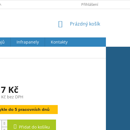
Y OSOBNÍCH ÚDAJŮ
JAK REKLAMOVAT
Přihlášení
VRÁCENÍ ZBOŽÍ
NÁKUPNÍ
Prázdný košík
KOŠÍK
ajů
Infrapanely
Kontakty
17 Kč
1 Kč bez DPH
ykle do 5 pracovních dnů
Přidat do košíku