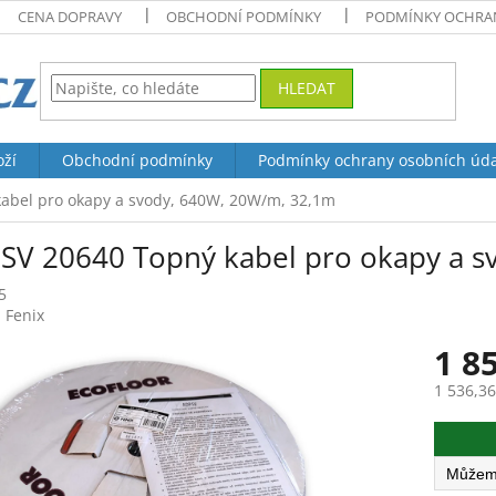
CENA DOPRAVY
OBCHODNÍ PODMÍNKY
PODMÍNKY OCHRAN
HLEDAT
oží
Obchodní podmínky
Podmínky ochrany osobních úd
abel pro okapy a svody, 640W, 20W/m, 32,1m
SV 20640 Topný kabel pro okapy a s
5
:
Fenix
1 8
1 536,3
Měrná
cena: