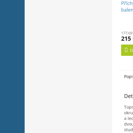
Přích
balen
177,69
215
D
Popi
Det
Topn
okru
a le
dvou
stud