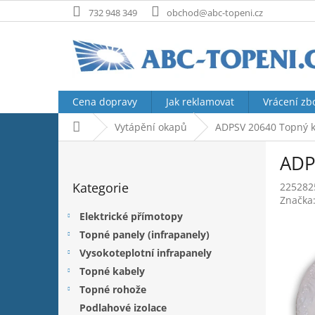
Přejít
732 948 349
obchod@abc-topeni.cz
na
obsah
Cena dopravy
Jak reklamovat
Vrácení zb
Domů
Vytápění okapů
ADPSV 20640 Topný k
P
ADP
o
Přeskočit
s
Kategorie
225282
kategorie
t
Značka
r
Elektrické přímotopy
a
Topné panely (infrapanely)
n
Vysokoteplotní infrapanely
n
í
Topné kabely
p
Topné rohože
a
Podlahové izolace