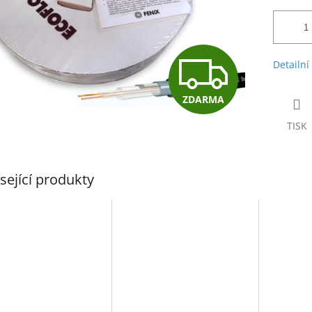
Z
Detailní
ZDARMA
D
TISK
A
sející produkty
R
M