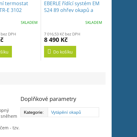
ní termostat
EBERLE řídící systém EM
TR-E 3102
524 89 ohřev okapů a
volných ploch
SKLADEM
SKLADEM
č bez DPH
7 016,53 Kč bez DPH
Kč
8 490 Kč
šíku
Do košíku
Doplňkové parametry
Topný
Kategorie
:
Vytápění okapů
d sněhem
čem - tzv.