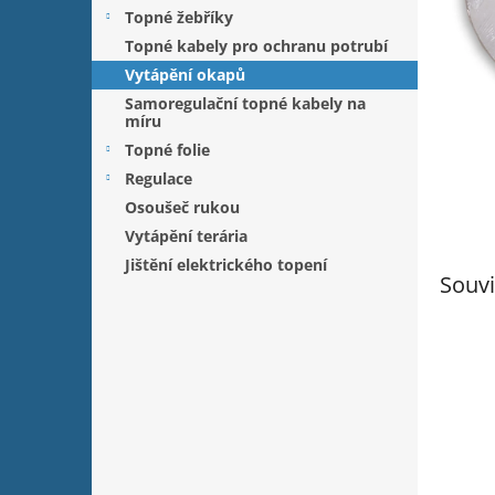
n
Topné žebříky
e
Topné kabely pro ochranu potrubí
l
Vytápění okapů
Samoregulační topné kabely na
míru
Topné folie
Regulace
Osoušeč rukou
Vytápění terária
Jištění elektrického topení
Souvi