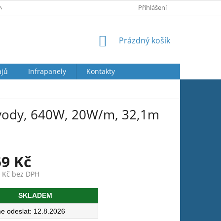
Y OSOBNÍCH ÚDAJŮ
JAK REKLAMOVAT
Přihlášení
VRÁCENÍ ZBOŽÍ
NÁKUPNÍ
Prázdný košík
KOŠÍK
ajů
Infrapanely
Kontakty
vody, 640W, 20W/m, 32,1m
59 Kč
6 Kč bez DPH
SKLADEM
12.8.2026