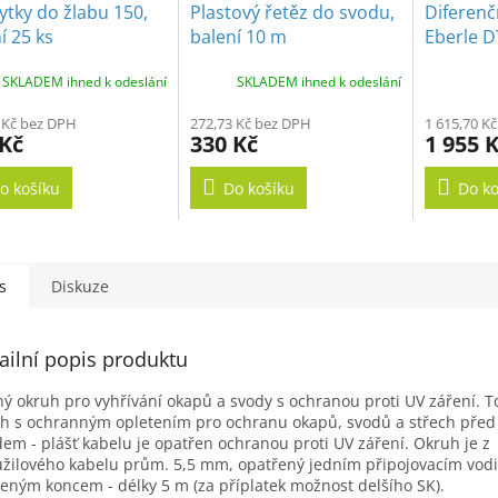
A
ytky do žlabu 150,
Plastový řetěz do svodu,
Diferenč
í 25 ks
balení 10 m
Eberle D
SKLADEM ihned k odeslání
SKLADEM ihned k odeslání
 Kč bez DPH
272,73 Kč bez DPH
1 615,70 K
 Kč
330 Kč
1 955 
o košíku
Do košíku
Do ko
s
Diskuze
ailní popis produktu
ý okruh pro vyhřívání okapů a svody s ochranou proti UV záření. 
h s ochranným opletením pro ochranu okapů, svodů a střech pře
dem - plášť kabelu je opatřen ochranou proti UV záření. Okruh je z
žilového kabelu prům. 5,5 mm, opatřený jedním připojovacím vodi
eným koncem - délky 5 m (za příplatek možnost delšího SK).