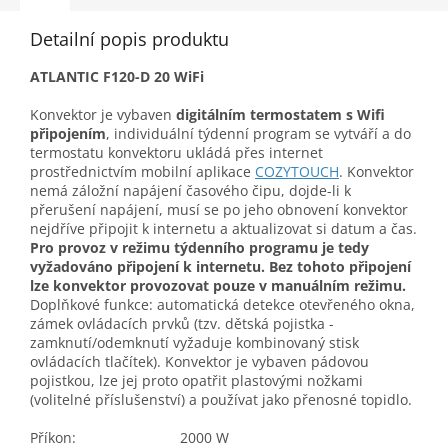
Detailní popis produktu
ATLANTIC F120-D 20 WiFi
Konvektor je vybaven
digitálním termostatem s Wifi
připojením
, individuální týdenní program se vytváří a do
termostatu konvektoru ukládá přes internet
prostřednictvím mobilní aplikace
COZYTOUCH
. Konvektor
nemá záložní napájení časového čipu, dojde-li k
přerušení napájení, musí se po jeho obnovení konvektor
nejdříve připojit k internetu a aktualizovat si datum a čas.
Pro provoz v režimu týdenního programu je tedy
vyžadováno připojení k internetu. Bez tohoto připojení
lze konvektor provozovat pouze v manuálním režimu.
Doplňkové funkce: automatická detekce otevřeného okna,
zámek ovládacích prvků (tzv. dětská pojistka -
zamknutí/odemknutí vyžaduje kombinovaný stisk
ovládacích tlačítek). Konvektor je vybaven pádovou
pojistkou, lze jej proto opatřit plastovými nožkami
(volitelné příslušenství) a používat jako přenosné topidlo.
Příkon:
2000 W