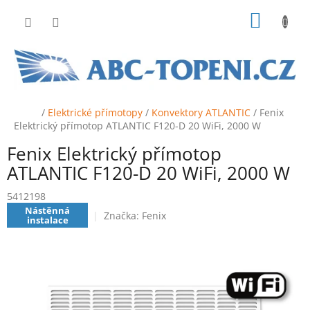
Přejít
NÁKUP
na
obsah
KOŠÍK
Domů
/
Elektrické přímotopy
/
Konvektory ATLANTIC
/
Fenix
Elektrický přímotop ATLANTIC F120-D 20 WiFi, 2000 W
Fenix Elektrický přímotop
ATLANTIC F120-D 20 WiFi, 2000 W
5412198
Nástěnná
Značka:
Fenix
instalace