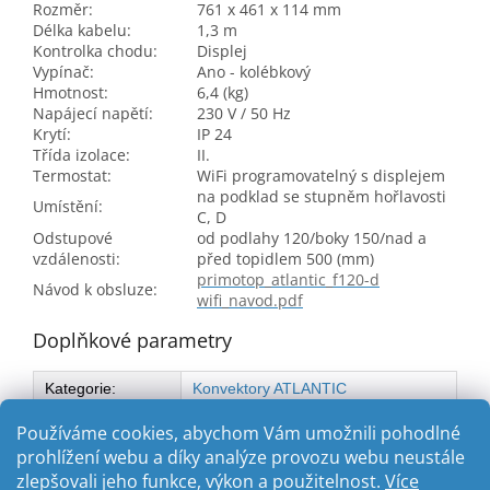
Rozměr:
761 x 461 x 114 mm
Délka kabelu:
1,3 m
Kontrolka chodu:
Displej
Vypínač:
Ano - kolébkový
Hmotnost:
6,4 (kg)
Napájecí napětí:
230 V / 50 Hz
Krytí:
IP 24
Třída izolace:
II.
Termostat:
WiFi programovatelný s displejem
na podklad se stupněm hořlavosti
Umístění:
C, D
Odstupové
od podlahy 120/boky 150/nad a
vzdálenosti:
před topidlem 500 (mm)
primotop_atlantic_f120-d
Návod k obsluze:
wifi_navod.pdf
Doplňkové parametry
Kategorie
:
Konvektory ATLANTIC
Typ
:
ATLANTIC F120-D WiFi
Používáme cookies, abychom Vám umožnili pohodlné
prohlížení webu a díky analýze provozu webu neustále
zlepšovali jeho funkce, výkon a použitelnost.
Více