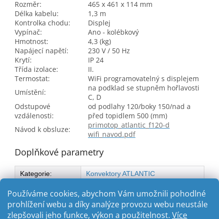
Rozměr:
465 x 461 x 114 mm
Délka kabelu:
1,3 m
Kontrolka chodu:
Displej
Vypínač:
Ano - kolébkový
Hmotnost:
4,3 (kg)
Napájecí napětí:
230 V / 50 Hz
Krytí:
IP 24
Třída izolace:
II.
Termostat:
WiFi programovatelný s displejem
na podklad se stupněm hořlavosti
Umístění:
C, D
Odstupové
od podlahy 120/boky 150/nad a
vzdálenosti:
před topidlem 500 (mm)
primotop_atlantic_f120-d
Návod k obsluze:
wifi_navod.pdf
Doplňkové parametry
Kategorie
:
Konvektory ATLANTIC
Typ
:
ATLANTIC F120-D WiFi
Používáme cookies, abychom Vám umožnili pohodlné
prohlížení webu a díky analýze provozu webu neustále
zlepšovali jeho funkce, výkon a použitelnost.
Více