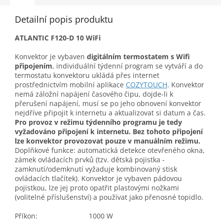
Detailní popis produktu
ATLANTIC F120-D 10 WiFi
Konvektor je vybaven
digitálním termostatem s Wifi
připojením
, individuální týdenní program se vytváří a do
termostatu konvektoru ukládá přes internet
prostřednictvím mobilní aplikace
COZYTOUCH
. Konvektor
nemá záložní napájení časového čipu, dojde-li k
přerušení napájení, musí se po jeho obnovení konvektor
nejdříve připojit k internetu a aktualizovat si datum a čas.
Pro provoz v režimu týdenního programu je tedy
vyžadováno připojení k internetu. Bez tohoto připojení
lze konvektor provozovat pouze v manuálním režimu.
Doplňkové funkce: automatická detekce otevřeného okna,
zámek ovládacích prvků (tzv. dětská pojistka -
zamknutí/odemknutí vyžaduje kombinovaný stisk
ovládacích tlačítek). Konvektor je vybaven pádovou
pojistkou, lze jej proto opatřit plastovými nožkami
(volitelné příslušenství) a používat jako přenosné topidlo.
Příkon:
1000 W