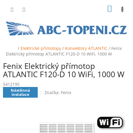
Přejít
NÁKUP
na
obsah
KOŠÍK
Domů
/
Elektrické přímotopy
/
Konvektory ATLANTIC
/
Fenix
Elektrický přímotop ATLANTIC F120-D 10 WiFi, 1000 W
Fenix Elektrický přímotop
ATLANTIC F120-D 10 WiFi, 1000 W
5412195
Nástěnná
Značka:
Fenix
instalace